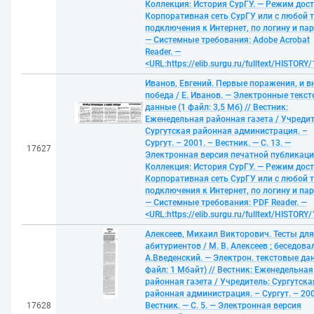
Коллекция: История СурГУ. — Режим дост
Корпоративная сеть СурГУ или с любой 
подключения к Интернет, по логину и па
— Системные требования: Adobe Acrobat
Reader. —
<URL:https://elib.surgu.ru/fulltext/HISTORY
Иванов, Евгений. Первые поражения, и в
победа / Е. Иванов. — Электронные текс
данные (1 файл: 3,5 Мб) // Вестник:
Еженедельная районная газета / Учредит
Сургутская районная администрация. –
Сургут. – 2001. – Вестник. — С. 13. —
17627
Электронная версия печатной публикаци
Коллекция: История СурГУ. — Режим дост
Корпоративная сеть СурГУ или с любой 
подключения к Интернет, по логину и па
— Системные требования: PDF Reader. —
<URL:https://elib.surgu.ru/fulltext/HISTORY
Алексеев, Михаил Викторович. Тесты для
абитуриентов / М. В. Алексеев ; беседова
А.Введенский. — Электрон. текстовые дан
файл: 1 Мбайт) // Вестник: Еженедельная
районная газета / Учредитель: Сургутска
районная администрация. – Сургут. – 200
17628
Вестник. — С. 5. — Электронная версия