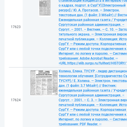
стабилизации конденсата в интервью го
о кадрах, подгот. в СурГУ] [Электронный
ресурс] / Ю. А. Протасов. — Электрон.
текстовые дан. (1 файл: 3 Мбайт) // Вестн
Еженедельная районная газета / Учредит
Сургутская районная администрация. –
17623
Сургут. – 2001. – Вестник. — С. 10. — Загл
титульного экрана. — Электронная верси
печатной публикации. — Коллекция: Ист
СурГУ. — Режим доступа: Корпоративная 
СурГУ или с любой точки подключения к
Интернет, по логину и паролю. — Систем
требования: Adobe Acrobat Reader. —
<URL:https://elib.surgu.ru/fulltext/HISTORY
Холина, Елена. ТУСУР - лидер дистанцио
технологии обучения: [Сотрудничество С
ТУСУР] / Е. Холина. — Электрон. текстов
дан. (1 файл: 3,7 Мбайт) // Вестник:
еженедельная районная газета / Учредит
Сургутская районная администрация. –
17624
Сургут. – 2001. – С. 3. — Электронная вер
печатной публикации. — Коллекция: Ист
СурГУ. — Режим доступа: Корпоративная 
СурГУ или с любой точки подключения к
Интернет, по логину и паролю. — Систем
требования: PDF Reader. —