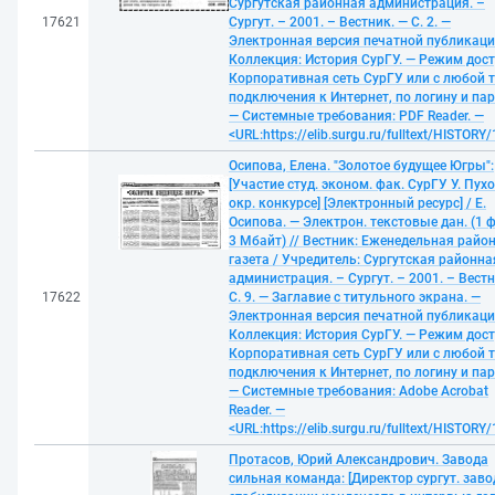
Сургутская районная администрация. –
17621
Сургут. – 2001. – Вестник. — С. 2. —
Электронная версия печатной публикаци
Коллекция: История СурГУ. — Режим дост
Корпоративная сеть СурГУ или с любой 
подключения к Интернет, по логину и па
— Системные требования: PDF Reader. —
<URL:https://elib.surgu.ru/fulltext/HISTORY
Осипова, Елена. "Золотое будущее Югры":
[Участие студ. эконом. фак. СурГУ У. Пух
окр. конкурсе] [Электронный ресурс] / Е.
Осипова. — Электрон. текстовые дан. (1 
3 Мбайт) // Вестник: Еженедельная райо
газета / Учредитель: Сургутская районна
администрация. – Сургут. – 2001. – Вестн
17622
С. 9. — Заглавие с титульного экрана. —
Электронная версия печатной публикаци
Коллекция: История СурГУ. — Режим дост
Корпоративная сеть СурГУ или с любой 
подключения к Интернет, по логину и па
— Системные требования: Adobe Acrobat
Reader. —
<URL:https://elib.surgu.ru/fulltext/HISTORY
Протасов, Юрий Александрович. Завода
сильная команда: [Директор сургут. заво