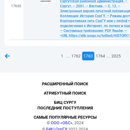
Сургутская районная администрация. –
17630
Сургут. – 2001. – Вестник. — С. 13. —
Электронная версия печатной публикаци
Коллекция: История СурГУ. — Режим дост
Корпоративная сеть СурГУ или с любой 
подключения к Интернет, по логину и па
— Системные требования: PDF Reader. —
<URL:https://elib.surgu.ru/fulltext/HISTORY
...
...
1
1762
1763
1764
2025
РАСШИРЕННЫЙ ПОИСК
АТРИБУТНЫЙ ПОИСК
БИЦ СУРГУ
ПОСЛЕДНИЕ ПОСТУПЛЕНИЯ
САМЫЕ ПОПУЛЯРНЫЕ РЕСУРСЫ
©
ООО «ОБС»
, 2024
©
БИЦ СурГУ
, 2021-2024