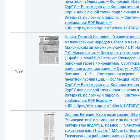
печатной публикации. — Коллекция: Ист
СурГУ. — Режим доступа: Корпоративная 
СурГУ или с любой точки подключения к
Интернет, по логину и паролю. — Систем
требования: PDF Reader. —
<URL:https://elib.surgu.ru/fulltext/HISTORY
Назин, Георгий Иванович. О защите коре
малочисленных народов Севера в Ханты
Мансийском автономном округе / Г. И. На
Т. С. Масловская. — Электрон. текстовые 
(1 файл: 2 Мбайт) // Вестник: Еженедель
районная газета / Учредитель: Сургутска
районная администрация. – Сургут. – 200
17629
Вестник. — С. 6. — Электронная версия
печатной публикации. — Коллекция: Ист
СурГУ. — Режим доступа: Корпоративная 
СурГУ или с любой точки подключения к
Интернет, по логину и паролю. — Систем
требования: PDF Reader. —
<URL:https://elib.surgu.ru/fulltext/HISTORY
Иванов, Евгений. Кто в доме хозяин: [Игр
"Университета" в чемпионате по баскетбо
Материалы подгот. Е. Иванов. — Электро
текстовые дан. (1 файл: 1 Мбайт) // Вестн
Еженедельная районная газета / Учредит