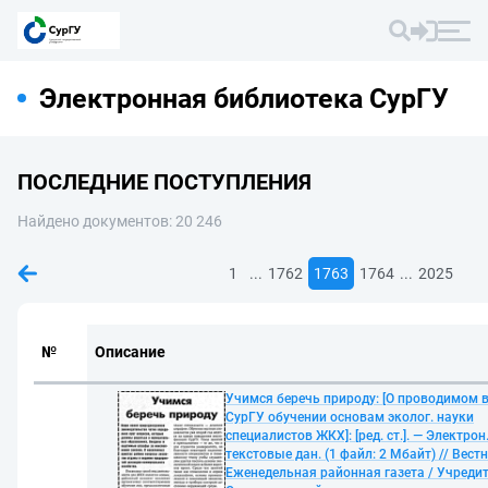
Электронная библиотека СурГУ
ПОСЛЕДНИЕ ПОСТУПЛЕНИЯ
Найдено документов: 20 246
...
...
1
1762
1763
1764
2025
№
Описание
Учимся беречь природу: [О проводимом 
СурГУ обучении основам эколог. науки
специалистов ЖКХ]: [ред. ст.]. — Электрон
текстовые дан. (1 файл: 2 Мбайт) // Вестн
Еженедельная районная газета / Учредит