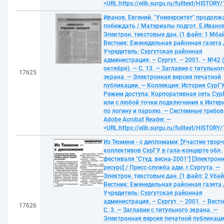
<URL:https://elib.surgu.ru/fulltext/HISTORY
Иванов, Евгений. "Университет" продолж
побеждать / Материалы подгот. Е.Иванов
Электрон. текстовые дан. (1 файл: 1 Мбай
Вестник: Еженедельная районная газета 
Учредитель: Сургутская районная
администрация. – Сургут. – 2001. – №42 
октября). — С. 13. — Заглавие с титульног
17625
экрана. — Электронная версия печатной
публикации. — Коллекция: История СурГУ
Режим доступа: Корпоративная сеть Сур
или с любой точки подключения к Интерн
по логину и паролю. — Системные требов
Adobe Acrobat Reader. —
<URL:https://elib.surgu.ru/fulltext/HISTORY
Из Тюмени - с дипломами: [Участие твор
коллективов СурГУ в гала-концерте обл.
фестиваля "Студ. весна-2001"] [Электрон
ресурс] / Пресс-служба адм. г.Сургута. —
Электрон. текстовые дан. (1 файл: 2 Vбайт
Вестник: Еженедельная районная газета 
Учредитель: Сургутская районная
администрация. – Сургут. – 2001. – Вестн
17626
С. 3. — Заглавие с титульного экрана. —
Электронная версия печатной публикаци