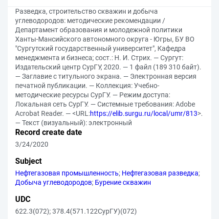
Разведка, строительство скважин и добыча
углеводородов: методические рекомендации /
Департамент образования и молодежной политики
Ханты-Мансийского автономного округа - Югры, БУ ВО
"Сургутский государственный университет", Кафедра
менеджмента и бизнеса; сост.: Н. И. Стрих. — Сургут:
Издательский центр СурГУ, 2020. — 1 файл (189 310 байт).
— Заглавие с титульного экрана. — Электронная версия
печатной публикации. — Коллекция: Учебно-
методические ресурсы СурГУ. — Режим доступа:
Локальная сеть СурГУ. — Системные требования: Adobe
Acrobat Reader. — <URL:
https://elib.surgu.ru/local/umr/813
>.
— Текст (визуальный): электронный
Record create date
3/24/2020
Subject
Нефтегазовая промышленность
;
Нефтегазовая разведка
;
Добыча углеводородов
;
Бурение скважин
UDC
622.3(072)
;
378.4(571.122СурГУ)(072)