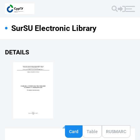
SurSU Electronic Library
DETAILS
Card
Table
RUSMARC