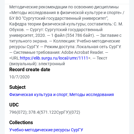
Методические рекомендации по освоению дисциплины
«Методы исследования в физической культуре и спорте» /
БУ ВО "Сургутский государственный университет",
Кафедра теории физической культуры; составитель: С. М.
Обухов. — Сургут: Сургутский государственный
университет, 2020. — 1 файл (554 786 байт). — Заглавие с
титульного экрана. — Коллекция: Учебно-методические
ресурсы СурГУ. — Режим доступа: Локальная сеть СурГУ.
— Системные требования: Adobe Acrobat Reader. —
<URL:
https://elib.surgu.ru/local/umr/1111
>. — Текст
(визуальный): электронный
Record create date
10/7/2020
Subject
Физическая культура и спорт
;
Методы исследования
UDC
796(072)
;
378.4(571.122СурГУ)(072)
Collections
Учебно-методические ресурсы СурГУ