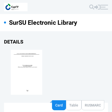
SurSU Electronic Library
DETAILS
Card
Table
RUSMARC