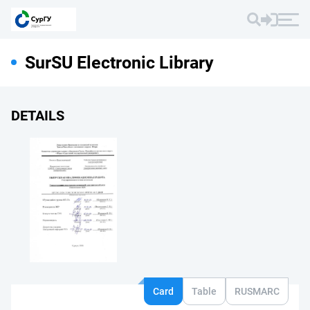
SurSU Electronic Library
DETAILS
Card
Table
RUSMARC