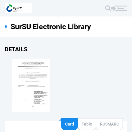
SurSU Electronic Library
DETAILS
Card
Table
RUSMARC