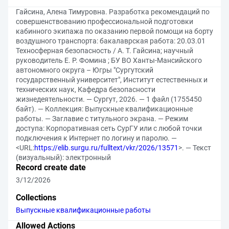
Гайсина, Алена Тимуровна. Разработка рекомендаций по
совершенствованию профессиональной подготовки
кабинного экипажа по оказанию первой помощи на борту
воздушного транспорта: бакалаврская работа: 20.03.01
Техносферная безопасность / А. Т. Гайсина; научный
руководитель Е. Р. Фомина ; БУ ВО Ханты-Мансийского
автономного округа – Югры "Сургутский
государственный университет", Институт естественных и
технических наук, Кафедра безопасности
жизнедеятельности. — Сургут, 2026. — 1 файл (1755450
байт). — Коллекция: Выпускные квалификационные
работы. — Заглавие с титульного экрана. — Режим
доступа: Корпоративная сеть СурГУ или с любой точки
подключения к Интернет по логину и паролю. —
<URL:
https://elib.surgu.ru/fulltext/vkr/2026/13571
>. — Текст
(визуальный): электронный
Record create date
3/12/2026
Collections
Выпускные квалификационные работы
Allowed Actions