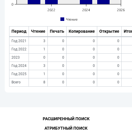
Период
Чтение
Печать
Копирование
Открытие
Ито
Год 2021
3
0
0
0
Год 2022
1
0
0
0
2023
0
0
0
0
Год 2024
3
0
0
0
Год 2025
1
0
0
0
Всего
8
0
0
0
РАСШИРЕННЫЙ ПОИСК
АТРИБУТНЫЙ ПОИСК