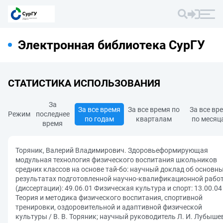
Электронная библиотека СурГУ
СТАТИСТИКА ИСПОЛЬЗОВАНИЯ
За
За все время
За все время по
За все вр
Режим
последнее
по годам
кварталам
по месяц
время
Торяник, Валерий Владимирович. Здоровьеформирующая
модульная технология физического воспитания школьников
средних классов на основе тай-бо: научный доклад об основн
результатах подготовленной научно-квалификационной рабо
(диссертации): 49.06.01 Физическая культура и спорт: 13.00.04
Теория и методика физического воспитания, спортивной
тренировки, оздоровительной и адаптивной физической
культуры / В. В. Торяник; научный руководитель Л. И. Лубыше