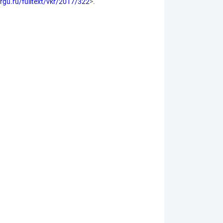
surgu.ru/fulltext/vkr/2017/322
>.