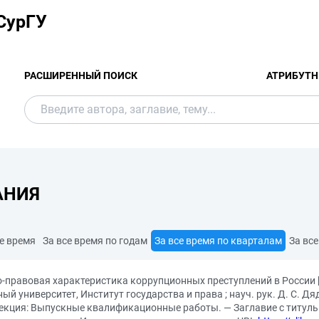
СурГУ
РАСШИРЕННЫЙ ПОИСК
АТРИБУТН
АНИЯ
е время
За все время по годам
За все время по кварталам
За вс
-правовая характеристика коррупционных преступлений в России 
ный университет, Институт государства и права ; науч. рук. Д. С. 
оллекция: Выпускные квалификационные работы. — Заглавие с титул