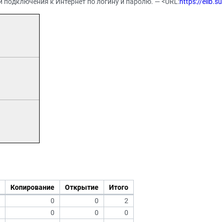
 подключения к Интернет по логину и паролю. — <URL:
https://elib.
Копирование
Открытие
Итого
0
0
2
0
0
0