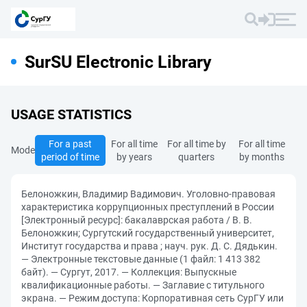
SurSU Electronic Library
USAGE STATISTICS
For a past
For all time
For all time by
For all time
Mode
period of time
by years
quarters
by months
Белоножкин, Владимир Вадимович. Уголовно-правовая
характеристика коррупционных преступлений в России
[Электронный ресурс]: бакалаврская работа / В. В.
Белоножкин; Сургутский государственный университет,
Институт государства и права ; науч. рук. Д. С. Дядькин.
— Электронные текстовые данные (1 файл: 1 413 382
байт). — Сургут, 2017. — Коллекция: Выпускные
квалификационные работы. — Заглавие с титульного
экрана. — Режим доступа: Корпоративная сеть СурГУ или