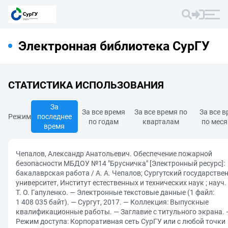
Электронная библиотека СурГУ
СТАТИСТИКА ИСПОЛЬЗОВАНИЯ
За
За все время
За все время по
За все 
Режим
последнее
по годам
кварталам
по мес
время
Чепалов, Александр Анатольевич. Обеспечение пожарной
безопасности МБДОУ №14 "Брусничка" [Электронный ресурс]:
бакалаврская работа / А. А. Чепалов; Сургутский государстве
университет, Институт естественных и технических наук ; науч.
Т. О. Гапуленко. — Электронные текстовые данные (1 файл:
1 408 035 байт). — Сургут, 2017. — Коллекция: Выпускные
квалификационные работы. — Заглавие с титульного экрана. 
Режим доступа: Корпоративная сеть СурГУ или с любой точки