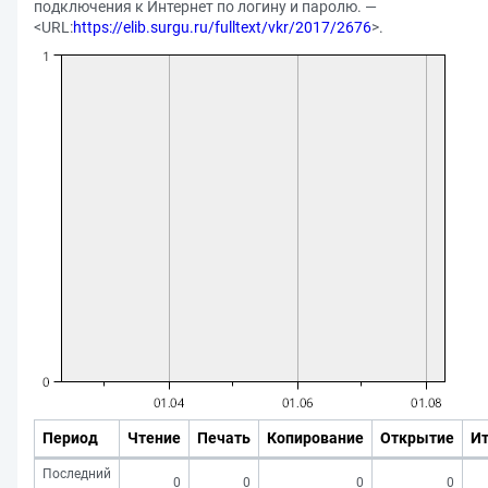
подключения к Интернет по логину и паролю. —
<URL:
https://elib.surgu.ru/fulltext/vkr/2017/2676
>.
Период
Чтение
Печать
Копирование
Открытие
Ит
Последний
0
0
0
0