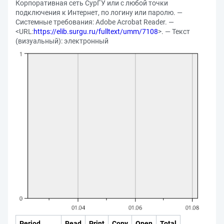
Корпоративная сеть СурГУ или с любой точки
подключения к Интернет, по логину или паролю. —
Системные требования: Adobe Acrobat Reader. —
<URL:
https://elib.surgu.ru/fulltext/umm/7108
>. — Текст
(визуальный): электронный
Period
Read
Print
Copy
Open
Total