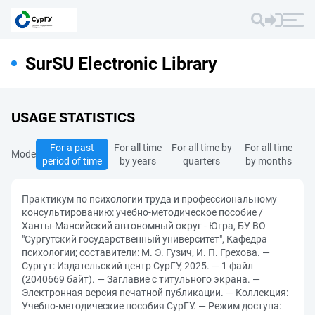
SurSU Electronic Library
USAGE STATISTICS
For a past
For all time
For all time by
For all time
Mode
period of time
by years
quarters
by months
Практикум по психологии труда и профессиональному
консультированию: учебно-методическое пособие /
Ханты-Мансийский автономный округ - Югра, БУ ВО
"Сургутский государственный университет", Кафедра
психологии; составители: М. Э. Гузич, И. П. Грехова. —
Сургут: Издательский центр СурГУ, 2025. — 1 файл
(2040669 байт). — Заглавие с титульного экрана. —
Электронная версия печатной публикации. — Коллекция:
Учебно-методические пособия СурГУ. — Режим доступа: