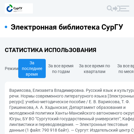
Электронная библиотека СурГУ
СТАТИСТИКА ИСПОЛЬЗОВАНИЯ
За
За все время
За все время по
За все 
Режим
последнее
по годам
кварталам
по мес
время
Вариясова, Елизавета Владимировна. Русский язык и культур
речи. Нормы современного литературного языка [Электронны
ресурс]: учебно-методическое пособие / Е. В. Вариясова, Т. Ф.
Гришенкова, А. А. Хадынская; Департамент образования и
молодежной политики Ханты-Мансийского автономного округ
Югры, БУ ВО "Сургутский государственный университет", Кафе
лингвистики и переводоведения. — Электронные текстовые
данные (1 файл: 790 918 байт). — Сургут: Издательский центр С