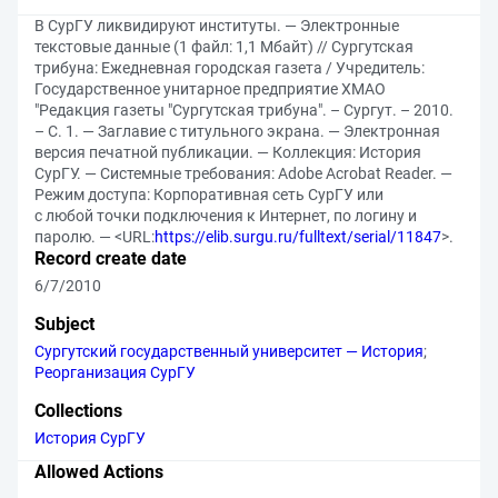
В СурГУ ликвидируют институты. — Электронные
текстовые данные (1 файл: 1,1 Мбайт) // Сургутская
трибуна: Ежедневная городская газета / Учредитель:
Государственное унитарное предприятие ХМАО
"Редакция газеты "Сургутская трибуна". – Сургут. – 2010.
– С. 1. — Заглавие с титульного экрана. — Электронная
версия печатной публикации. — Коллекция: История
СурГУ. — Системные требования: Adobe Acrobat Reader. —
Режим доступа: Корпоративная сеть СурГУ или
с любой точки подключения к Интернет, по логину и
паролю. — <URL:
https://elib.surgu.ru/fulltext/serial/11847
>.
Record create date
6/7/2010
Subject
Сургутский государственный университет — История
;
Реорганизация СурГУ
Collections
История СурГУ
Allowed Actions