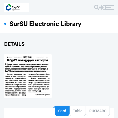
SurSU Electronic Library
DETAILS
Card
Table
RUSMARC