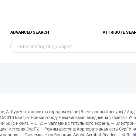
ADVANCED SEARCH
ATTRIBUTE SEA
в, А. Сургут становится городом вузов [Электронный ресурс] / Анд
159310 байт) // Новый город: Независимая ежедневная газета / Уч
 № 60 (5 июня). — С. 2. — Заглавие с титульного экрана. — Электро
ия: История СурГУ. — Режим доступа: Корпоративная сеть СурГУ и
и паролю. — Системные требования: Adobe Acrobat Reader. — <URL:
h