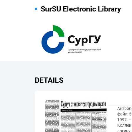
SurSU Electronic Library
DETAILS
Антропо
файл: 5
1997. –
Коллекц
логину 