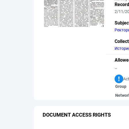
Record
2/11/2
Subjec
Ректор
Collec
Истори
Allowe
–
Act
Group
Networ
DOCUMENT ACCESS RIGHTS