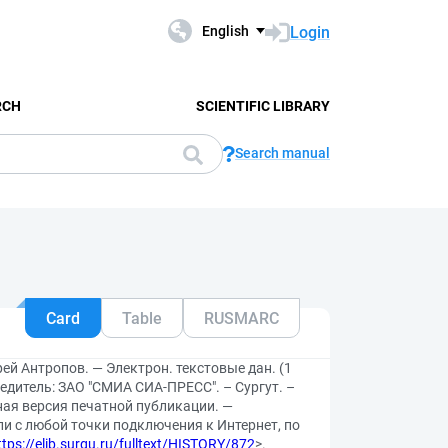
Login
English
RCH
SCIENTIFIC LIBRARY
Search manual
Card
Table
RUSMARC
рей Антропов. — Электрон. текстовые дан. (1
редитель: ЗАО "СМИА СИА-ПРЕСС". – Сургут. –
нная версия печатной публикации. —
ли с любой точки подключения к Интернет, по
ttps://elib.surgu.ru/fulltext/HISTORY/872
>.