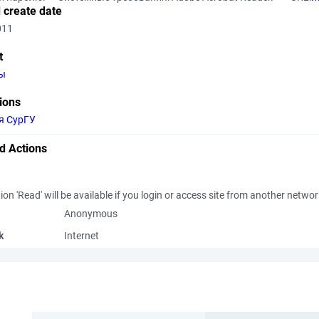
 create date
011
t
ы
tions
я СурГУ
d Actions
ion 'Read' will be available if you login or access site from another netwo
Anonymous
k
Internet