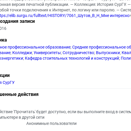
онная версия печатной публикации. — Коллекция: История СурГУ. 
юбой точки подключения к Интернет, по логину или паролю. — Сист
tps://elib.surgu.ru/fulltext/HISTORY/7061_Шутов_В_Н_Мне интересно
создания записи
2016
ика
ное профессиональное образование
;
Среднее профессиональное о
вание
;
Колледжи
;
Университеты
;
Сотрудничество
;
Выпускники
;
Ква
оэнергетики
;
Кафедра стоительных технологий и конструкций
;
Поли
кции
я СурГУ
шенные действия
йствие 'Прочитать' будет доступно, если вы выполните вход в систе
мпьютере в другой сети
Анонимные пользователи