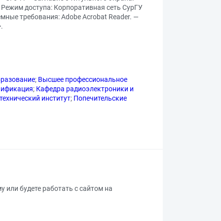
— Режим доступа: Корпоративная сеть СурГУ
емные требования: Adobe Acrobat Reader. —
>.
бразование
;
Высшее профессиональное
лификация
;
Кафедра радиоэлектроники и
технический институт
;
Попечительские
му или будете работать с сайтом на