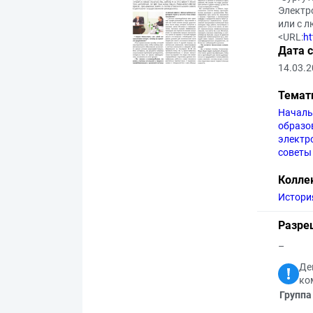
Электр
или с л
<URL:
ht
Дата 
14.03.
Темат
Началь
образо
электр
советы
Колле
Истори
Разре
–
Де
ко
Группа