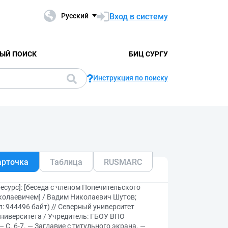
Вход в систему
Русский
ЫЙ ПОИСК
БИЦ СУРГУ
Инструкция по поиску
арточка
Таблица
RUSMARC
сурс]: [беседа с членом Попечительского
колаевичем] / Вадим Николаевич Шутов;
: 944496 байт) // Северный университет
университета / Учредитель: ГБОУ ВПО
 С. 6-7. — Заглавие с титульного экрана. —