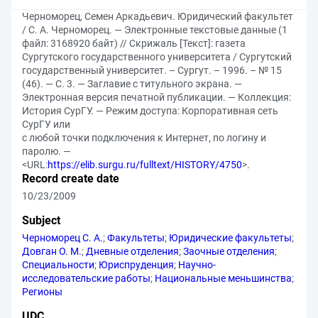
Черноморец, Семен Аркадьевич. Юридический факультет
/ С. А. Черноморец. — Электронные текстовые данные (1
файл: 3168920 байт) // Скрижаль [Текст]: газета
Сургутского государственного университета / Сургутский
государственный университет. – Сургут. – 1996. – № 15
(46). — С. 3. — Заглавие с титульного экрана. —
Электронная версия печатной публикации. — Коллекция:
История СурГУ. — Режим доступа: Корпоративная сеть
СурГУ или
с любой точки подключения к Интернет, по логину и
паролю. —
<URL:
https://elib.surgu.ru/fulltext/HISTORY/4750
>.
Record create date
10/23/2009
Subject
Черноморец С. А.
;
Факультеты
;
Юридические факультеты
;
Довган О. М.
;
Дневные отделения
;
Заочные отделения
;
Специальности
;
Юриспруденция
;
Научно-
исследовательские работы
;
Национальные меньшинства
;
Регионы
UDC