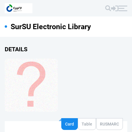
SurSU Electronic Library
DETAILS
Card
Table
RUSMARC