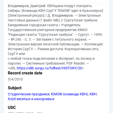
Владимиров, Дмитрий. КВНщики поедут покорять
Сибирь: [Команда КВН СурГУ "ЮМЭФ" едет в Красноярск]
[Электронный ресурс] / Д. Владимиров. — Электронные
текстовые данные (1 файл: МБ) // Сургутская трибуна:
Ежедневная городская газета / Учредитель:
Государственное унитарное предприятие ХМАО
"Редакция газеты "Сургутская трибуна". – Сургут. – 1999.
– № 240. - С. 3. — Заглавие с титульного экрана. —
Электронная версия печатной публикации. — Коллекция:
История СурГУ. — Режим доступа: Корпоративная сеть
СурГУ или
с любой точки подключения к Интернет, по логину и
паролю. — Системные требования: PDF Reader. —
<URL:
https://elib.surgu.ru/fulltext/HISTORY/20
>.
Record create date
5/4/2010
Subject
Студенческие праздники
;
ЮМЭФ (команда КВН)
;
КВН
;
Клуб веселых и находчивых
UDC