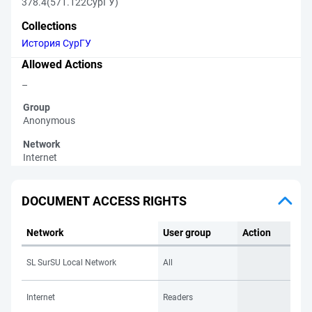
378.4(571.122СурГУ)
Collections
История СурГУ
Allowed Actions
–
Group
Anonymous
Network
Internet
DOCUMENT ACCESS RIGHTS
Network
User group
Action
SL SurSU Local Network
All
Internet
Readers