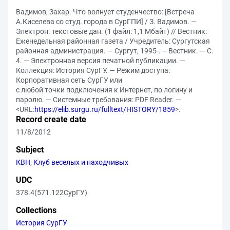
Вадимов, Захар. Что волнует студенчество: [Встреча
А.Киселева со студ. города в СурГПИ] / З. Вадимов. —
Электрон. текстовые дан. (1 файл: 1,1 Мбайт) // Вестник:
Еженедельная районная газета / Учредитель: Сургутская
районная администрация. — Сургут, 1995-. – Вестник. — С.
4. — Электронная версия печатной публикации. —
Коллекция: История СурГУ. — Режим доступа:
Корпоративная сеть СурГУ или
с любой точки подключения к Интернет, по логину и
паролю. — Системные требования: PDF Reader. —
<URL:
https://elib.surgu.ru/fulltext/HISTORY/1859
>.
Record create date
11/8/2012
Subject
КВН
;
Клуб веселых и находчивых
UDC
378.4(571.122СурГУ)
Collections
История СурГУ