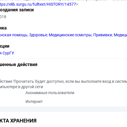
tps://elib.surgu.ru/fulltext/HISTORY/14577
>.
создания записи
2018
ика
нская помощь
;
Здоровье
;
Медицинские осмотры
;
Прививки
;
Медици
кции
я СурГУ
шенные действия
йствие 'Прочитать' будет доступно, если вы выполните вход в систе
мпьютере в другой сети
Анонимные пользователи
Интернет
КТА ХРАНЕНИЯ