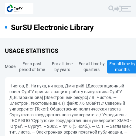
SurSU Electronic Library
USAGE STATISTICS
For a past
For all time
For all time by
For all time by
Mode
period of time
by years
quarters
months
Чистов, В. Ни пуха, ни пера, Дмитрий!: [Диссертационный
совет СурГУ принял к защите работу выпускника СурГУ
Д.В.Тараканова] [Электронный ресурс] / В. Чистов. —
Электрон. текстовые дан. (1 файл: 7,6 Мбайт) // Северный
университет [Текст]: Общественно-политическая газета
Сургутского государственного университета / Учредитель:
ГБОУ ВПО "Сургутский государственный университет ХМАО -
Югры". – Сургут. – 2002. – №16 (5 нояб.). — С. 1. — Заглавие с
тит. листа. — Электронная версия печатной публикации. —