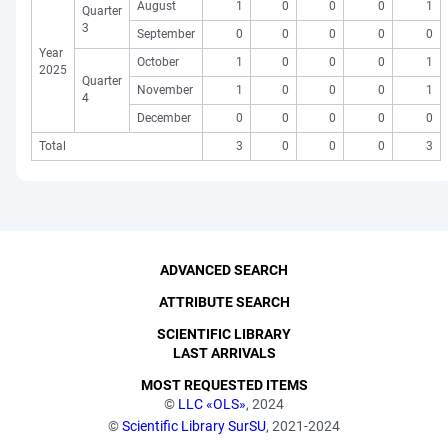
August
1
0
0
0
1
Quarter
3
September
0
0
0
0
0
Year
October
1
0
0
0
1
2025
Quarter
November
1
0
0
0
1
4
December
0
0
0
0
0
Total
3
0
0
0
3
ADVANCED SEARCH
ATTRIBUTE SEARCH
SCIENTIFIC LIBRARY
LAST ARRIVALS
MOST REQUESTED ITEMS
©
LLC «OLS»
, 2024
©
Scientific Library SurSU
, 2021-2024