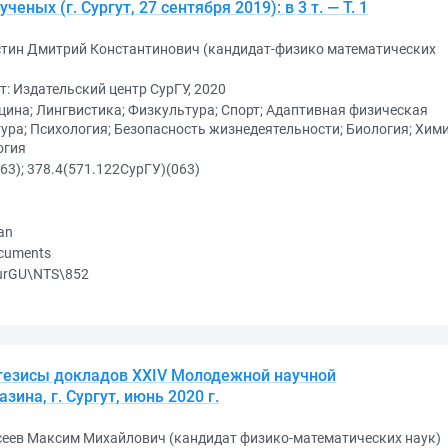
ных (г. Сургут, 27 сентября 2019): в 3 т. — Т. 1
стин Дмитрий Константинович (кандидат-физико математических
т: Издательский центр СурГУ, 2020
ина; Лингвистика; Физкультура; Спорт; Адаптивная физическая
ура; Психология; Безопасность жизнедеятельности; Биология; Хими
огия
63); 378.4(571.122СурГУ)(063)
an
ocuments
urGU\NTS\852
 тезисы докладов XXIV Молодежной научной
азина, г. Сургут, июнь 2020 г.
сеев Максим Михайлович (кандидат физико-математических наук)