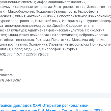
рмационные системы; Информационные технологии;
коммуникационные технологии; Электроэнергетика; Электротехник
гия; Микробиология; Пожарная безопасность; Техносферная
асность; Химия; Английский язык; Сопоставительное языкознание;
урное пространство; Немецкий язык; Историко-культурное наследи
ративно-прикладное искусство; Дизайн; Оздоровительная
еская культура; Адаптивная физическая культура; Психология
тия; Клиническая психология; Патопсихология; Нейропсихология;
 с общественностью; Реклама; Педагогика; Методика обучения;
ика воспитания; Экономика; Управление персоналом; Политология
логия; Право; Медицина; Философия; Хирургия
63); 378.4(571.122СурГУ)(063)
an
ocuments
urGU\NTS\361
 тезисы докладов XXVI Открытой региональной
онференции имени Г. И. Назина, Сургут, 5 апреля 2022