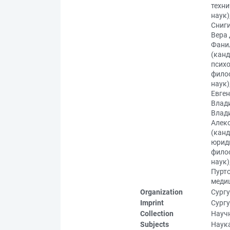
техни
наук)
Сниги
Вера 
Фанил
(канд
психо
филос
наук)
Евген
Влад
Влади
Алекс
(канд
юриди
фило
наук)
Пурто
меди
Organization
Сургу
Imprint
Сургу
Collection
Науч
Subjects
Наук