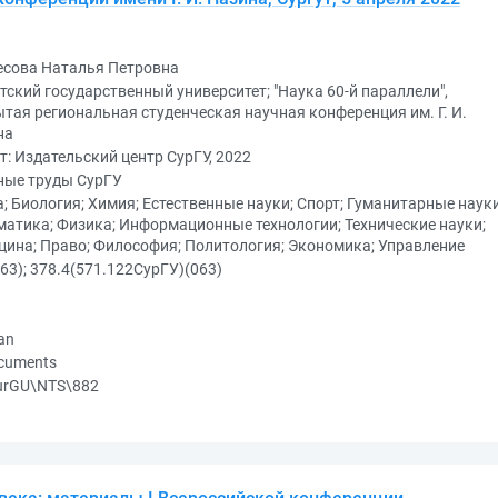
есова Наталья Петровна
тский государственный университет; "Наука 60-й параллели",
тая региональная студенческая научная конференция им. Г. И.
на
т: Издательский центр СурГУ, 2022
ные труды СурГУ
; Биология; Химия; Естественные науки; Спорт; Гуманитарные науки
атика; Физика; Информационные технологии; Технические науки;
ина; Право; Философия; Политология; Экономика; Управление
63); 378.4(571.122СурГУ)(063)
an
ocuments
urGU\NTS\882