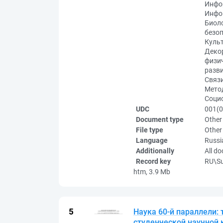
Инфо
Инфо
Биоло
безоп
Культ
Деко
физич
разви
Связи
Метод
Социо
UDC
001(0
Document type
Other
File type
Other
Language
Russi
Additionally
All d
Record key
RU\S
htm, 3.9 Mb
Наука 60-й параллели:
студенческой научной к