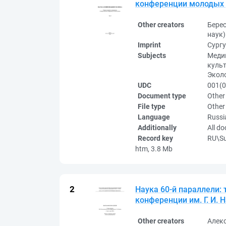
конференции молодых уче
Other creators
Бере
наук)
Imprint
Сургу
Subjects
Медиц
культ
Экол
UDC
001(0
Document type
Other
File type
Other
Language
Russi
Additionally
All d
Record key
RU\S
htm, 3.8 Mb
Наука 60-й параллели:
конференции им. Г. И. Н
Other creators
Алек