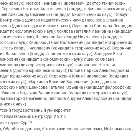
ческих наук); Исаков Геннадий Николаевич (доктор технических
; Сергиенко Наталья Анатольевна (кандидат филологических наук)
рев Александр Сергеевич (кандидат биологических наук); Повзун
Дмитриевна (доктор педагогических наук); Насырова Эльмира
евна (доктор педагогических наук); Леденцова Светлана Леонидо
идат психологических наук); Хохлова Наталия Ивановна (кандидат
логических наук); Шевкунов Александр Николаевич (кандидат
офских наук); Кирилюк Денис Валерьевич (кандидат исторических
; Стась Игорь Николаевич (кандидат исторических наук); Воронина
ия Васильевна (кандидат экономических наук); Заведеев Егор
имирович (кандидат экономических наук); Ищенко Оксана
мировна (доктор исторических наук); Филиппова Наталья
еевна (доктор юридических наук); Попова Лариса Александровна
идат юридических наук); Стражевич Юлия Николаевна (кандидат
ческих наук); Мархинин Василий Васильевич (отец; доктор
софских наук); Денисова Татьяна Юрьевна (кандидат философских
; Ушакова Надежда Владимировна (кандидат исторических наук);
ва Виктория Сергеевна; Тепляков Андрей Александрович (кандида
цинских наук)
тский государственный университет
т: Издательский центр СурГУ, 2016
ные труды СурГУ
а; Обработка данных; Автоматизированные системы; Информатика