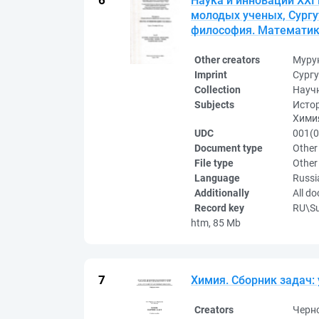
Наука и инновации XXI
молодых ученых, Сургут
философия. Математика,
Other creators
Муру
Imprint
Сургу
Collection
Науч
Subjects
Истор
Химия
UDC
001(0
Document type
Other
File type
Other
Language
Russi
Additionally
All d
Record key
RU\S
htm, 85 Mb
Химия. Сборник задач:
Creators
Черно