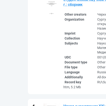
г.: сборник
Other creators
Черк
Organization
Сургу
откры
Нази
Imprint
Сургу
Collection
Науч
Subjects
Наука
Матем
Медиц
UDC
001(0
Document type
Other
File type
Other
Language
Russi
Additionally
All d
Record key
RU\S
htm, 5.2 Mb