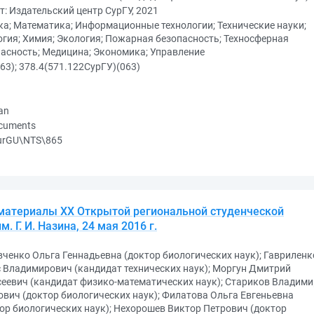
т: Издательский центр СурГУ, 2021
а; Математика; Информационные технологии; Технические науки;
гия; Химия; Экология; Пожарная безопасность; Техносферная
асность; Медицина; Экономика; Управление
63); 378.4(571.122СурГУ)(063)
an
ocuments
urGU\NTS\865
 материалы XX Открытой региональной студенческой
 Г. И. Назина, 24 мая 2016 г.
ченко Ольга Геннадьевна (доктор биологических наук); Гавриленк
 Владимирович (кандидат технических наук); Моргун Дмитрий
еевич (кандидат физико-математических наук); Стариков Владими
вич (доктор биологических наук); Филатова Ольга Евгеньевна
ор биологических наук); Нехорошев Виктор Петрович (доктор