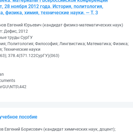
 века: материалы I Всероссийской конференции
, 28 ноября 2012 года. История, политология,
 физика, химия, технические науки. — Т. 3
нов Евгений Юрьевич (кандидат физико-математических наук)
т: Дефис, 2012
ные труды СурГУ
ия; Политология; Философия; Лингвистика; Математика; Физика;
; Технические науки
63); 378.4(571.122СурГУ)(063)
an
ocuments
urGU\NTS\442
 учебное пособие
в Евгений Борисович (кандидат химических наук, доцент);