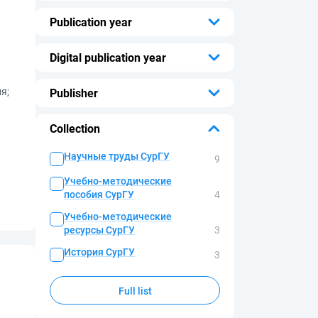
...
Publication year
...
Digital publication year
...
я;
Publisher
...
Collection
Научные труды СурГУ
9
Учебно-методические
пособия СурГУ
4
Учебно-методические
ресурсы СурГУ
3
История СурГУ
3
Full list