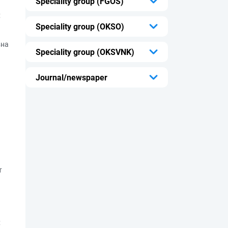
Speciality group (FGOS)
;
...
Speciality group (OKSO)
вна
...
Speciality group (OKSVNK)
...
Journal/newspaper
...
т
;