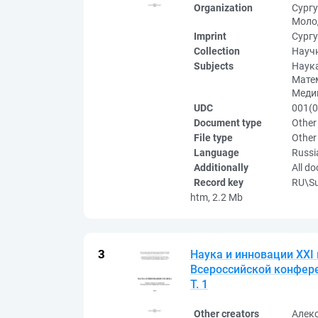
Organization
Сургу
Молод
Imprint
Сургу
Collection
Науч
Subjects
Наука
Матем
Медиц
UDC
001(0
Document type
Other
File type
Other
Language
Russi
Additionally
All d
Record key
RU\S
htm, 2.2 Mb
Наука и инновации XXI 
Всероссийской конферен
Т. 1
Other creators
Алек