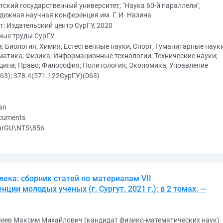
тский государственный университет; "Наука 60-й параллели",
ежная научная конференция им. Г. И. Назина
т: Издательский центр СурГУ, 2020
ные труды СурГУ
; Биология; Химия; Естественные науки; Спорт; Гуманитарные науки
атика; Физика; Информационные технологии; Технические науки;
ина; Право; Философия; Политология; Экономика; Управление
63); 378.4(571.122СурГУ)(063)
an
ocuments
urGU\NTS\856
века: сборник статей по материалам VII
ции молодых ученых (г. Сургут, 2021 г.): в 2 томах. —
сеев Максим Михайлович (кандидат физико-математических наук)