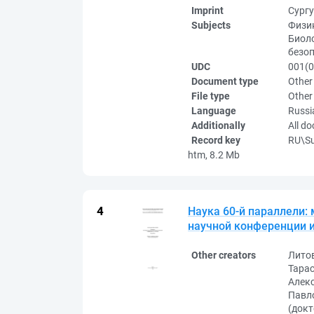
Imprint
Сургу
Subjects
Физик
Биоло
безоп
UDC
001(0
Document type
Other
File type
Other
Language
Russi
Additionally
All d
Record key
RU\S
htm, 8.2 Mb
Наука 60-й параллели:
научной конференции им.
Other creators
Литов
Тарас
Алекс
Павло
(докт