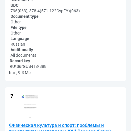
UDC
796(063); 378.4(571.122СурГУ)(063)
Document type
Other
File type
Other
Language
Russian
Additionally
All documents
Record key
RU\SurGU\NTS\888
htm, 9.3 Mb
Физическая культура и спорт: проблемы и