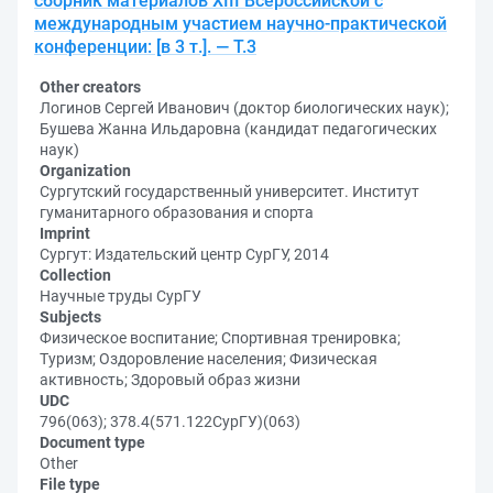
сборник материалов XIII Всероссийской с
международным участием научно-практической
конференции: [в 3 т.]. — Т.3
Other creators
Логинов Сергей Иванович (доктор биологических наук);
Бушева Жанна Ильдаровна (кандидат педагогических
наук)
Organization
Сургутский государственный университет. Институт
гуманитарного образования и спорта
Imprint
Сургут: Издательский центр СурГУ, 2014
Collection
Научные труды СурГУ
Subjects
Физическое воспитание; Спортивная тренировка;
Туризм; Оздоровление населения; Физическая
активность; Здоровый образ жизни
UDC
796(063); 378.4(571.122СурГУ)(063)
Document type
Other
File type