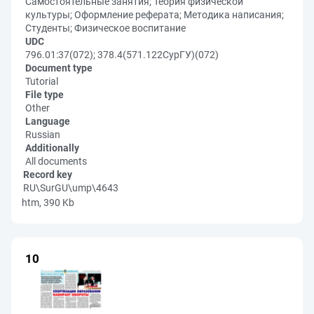
Самостоятельные занятия; Теория физической
культуры; Оформление реферата; Методика написания;
Студенты; Физическое воспитание
UDC
796.01:37(072); 378.4(571.122СурГУ)(072)
Document type
Tutorial
File type
Other
Language
Russian
Additionally
All documents
Record key
RU\SurGU\ump\4643
htm, 390 Kb