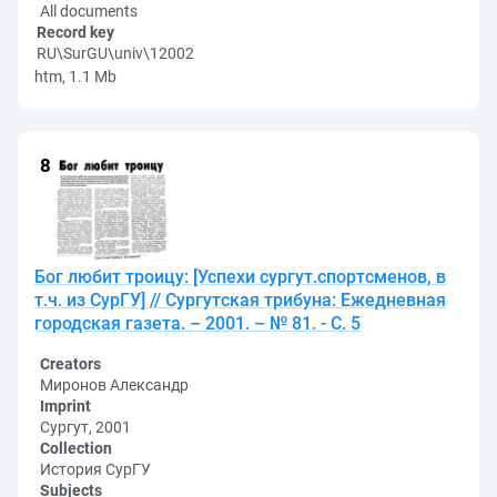
All documents
Record key
RU\SurGU\univ\12002
htm, 1.1 Mb
Бог любит троицу: [Успехи сургут.спортсменов, в
т.ч. из СурГУ] // Сургутская трибуна: Ежедневная
городская газета. – 2001. – № 81. - С. 5
Creators
Миронов Александр
Imprint
Сургут, 2001
Collection
История СурГУ
Subjects