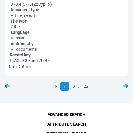
378.4(571.122СурГУ)
Document type
Article, report
File type
Other
Language
Russian
Additionally
All documents
Record key
RU\SurGU\univ\1447
htm, 2.6 Mb
...
1
6
7
8
22
ADVANCED SEARCH
ATTRIBUTE SEARCH