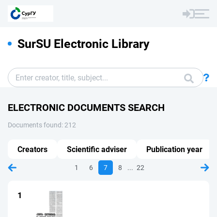
SurSU Electronic Library
ELECTRONIC DOCUMENTS SEARCH
Documents found: 212
Creators
Scientific adviser
Publication year
...
1
6
7
8
22