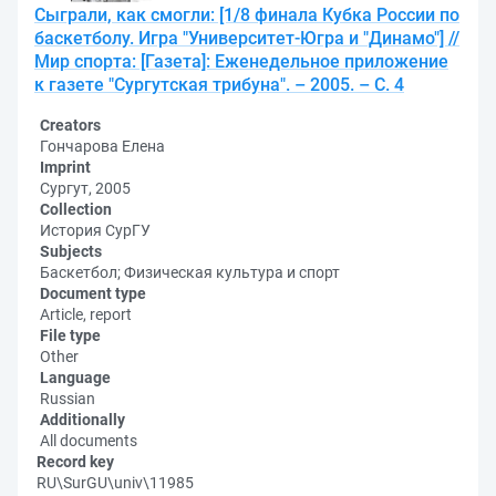
Сыграли, как смогли: [1/8 финала Кубка России по
баскетболу. Игра "Университет-Югра и "Динамо"] //
Мир спорта: [Газета]: Еженедельное приложение
к газете "Сургутская трибуна". – 2005. – С. 4
Creators
Гончарова Елена
Imprint
Сургут, 2005
Collection
История СурГУ
Subjects
Баскетбол; Физическая культура и спорт
Document type
Article, report
File type
Other
Language
Russian
Additionally
All documents
Record key
RU\SurGU\univ\11985