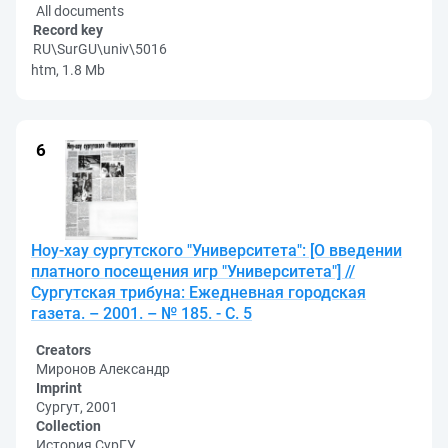
All documents
Record key
RU\SurGU\univ\5016
htm, 1.8 Mb
Ноу-хау сургутского "Университета": [О введении
платного посещения игр "Университета"] //
Сургутская трибуна: Ежедневная городская
газета. – 2001. – № 185. - С. 5
Creators
Миронов Александр
Imprint
Сургут, 2001
Collection
История СурГУ