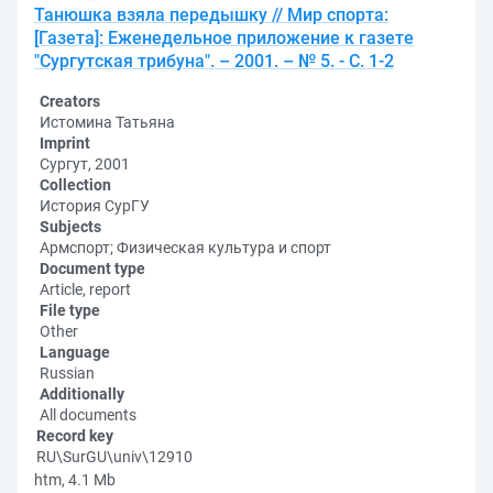
Танюшка взяла передышку // Мир спорта:
[Газета]: Еженедельное приложение к газете
"Сургутская трибуна". – 2001. – № 5. - С. 1-2
Creators
Истомина Татьяна
Imprint
Сургут, 2001
Collection
История СурГУ
Subjects
Армспорт; Физическая культура и спорт
Document type
Article, report
File type
Other
Language
Russian
Additionally
All documents
Record key
RU\SurGU\univ\12910
htm, 4.1 Mb