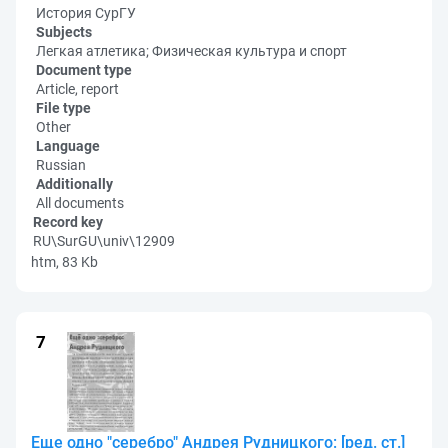
История СурГУ
Subjects
Легкая атлетика; Физическая культура и спорт
Document type
Article, report
File type
Other
Language
Russian
Additionally
All documents
Record key
RU\SurGU\univ\12909
htm, 83 Kb
Еще одно "серебро" Андрея Рудницкого: [ред. ст.]