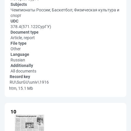
Subjects
Чемпионаты России; Баскетбол; Физическая культура и
спорт
UDC
378.4(571.122СурГУ)
Document type
Article, report
File type
Other
Language
Russian
Additionally
All documents
Record key
RU\SurGU\univ\1916
htm, 15.1 Mb