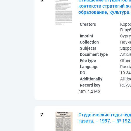
контексте стратегий жи
образование, культура. 
Creators
Коро
Голу
Imprint
Сургу
Collection
Науч
Subjects
Здоро
Document type
Articl
File type
Other
Language
Russi
DOI
10.34
Additionally
All d
Record key
RU\S
htm, 4.2 Mb
Студенческие годы-чуд
газета. – 1997. – № 192. 