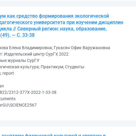
ум как средство формирования экологической
дагогического университета при изучении дисциплин
икла // Северный регион: наука, образование,
(49). — С. 33-38
нова Елена Владимировна; Гукасян Офик Варужановна
т: Издательский центр СурГУ, 2022
ные журналы СурГУ
гическая культура; Практикум; Студенты
e, report
an
822/2312-377X-2022-1-33-38
ocuments
urGU\SCIENCE2567
 занятиям физической культурой и спортом в