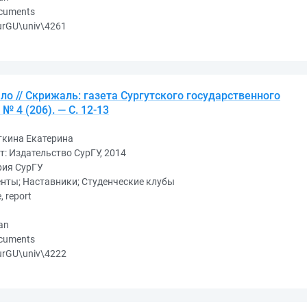
ocuments
urGU\univ\4261
ло // Скрижаль: газета Сургутского государственного
 № 4 (206). — С. 12-13
ткина Екатерина
т: Издательство СурГУ, 2014
рия СурГУ
нты; Наставники; Студенческие клубы
e, report
an
ocuments
urGU\univ\4222