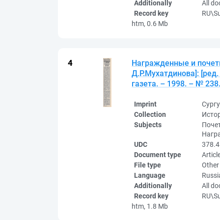
Additionally
All d
Record key
RU\S
htm, 0.6 Mb
Награжденные и почетн
Д.Р.Мухатдинова]: [ред.
газета. – 1998. – № 238. 
Imprint
Сургу
Collection
Исто
Subjects
Почет
Нагр
UDC
378.4
Document type
Articl
File type
Other
Language
Russi
Additionally
All d
Record key
RU\S
htm, 1.8 Mb