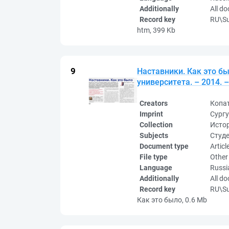
Additionally
All d
Record key
RU\S
htm, 399 Kb
Наставники. Как это бы
университета. – 2014. –
Creators
Копа
Imprint
Сургу
Collection
Исто
Subjects
Студе
Document type
Articl
File type
Other
Language
Russi
Additionally
All d
Record key
RU\S
Как это было, 0.6 Mb