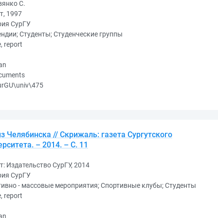
вянко С.
т, 1997
рия СурГУ
ндии; Студенты; Студенческие группы
e, report
an
ocuments
urGU\univ\475
з Челябинска // Скрижаль: газета Сургутского
рситета. – 2014. – С. 11
т: Издательство СурГУ, 2014
рия СурГУ
ивно - массовые мероприятия; Спортивные клубы; Студенты
e, report
an