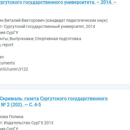
ргутского государственного университета. – 2014. –
н Виталий Викторович (кандидат педагогических наук)
т: Сургутский государственный университет, 2014
рия СурГУ
нты; Выпускники; Спортивная подготовка
e, report
an
ocuments
urGU\univ\3122
 Скрижаль: газета Сургутского государственного
№ 2 (202). — С. 4-5
нова Полина
т: Издательство СурГУ, 2013
рия СурГУ