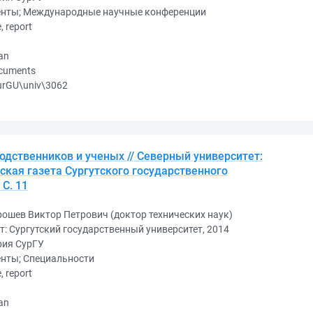
енты; Международные научные конференции
e, report
an
ocuments
urGU\univ\3062
одственников и ученых // Северный университет:
кая газета Сургутского государственного
 С. 11
ошев Виктор Петрович (доктор технических наук)
т: Сургутский государственный университет, 2014
рия СурГУ
енты; Специальности
e, report
an