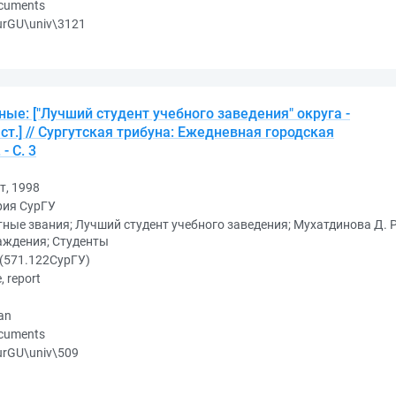
ocuments
urGU\univ\3121
ые: ["Лучший студент учебного заведения" округа -
 ст.] // Сургутская трибуна: Ежедневная городская
- С. 3
т, 1998
рия СурГУ
ные звания; Лучший студент учебного заведения; Мухатдинова Д. Р.
аждения; Студенты
(571.122СурГУ)
e, report
an
ocuments
urGU\univ\509