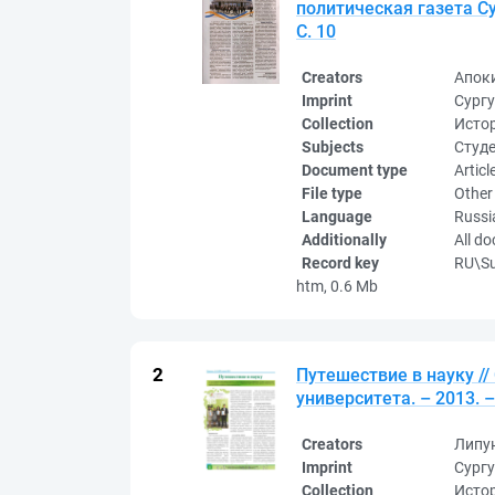
политическая газета Су
С. 10
Creators
Апоки
Imprint
Сургу
Collection
Исто
Subjects
Студе
Document type
Articl
File type
Other
Language
Russi
Additionally
All d
Record key
RU\S
htm, 0.6 Mb
Путешествие в науку //
университета. – 2013. – 
Creators
Липу
Imprint
Сургу
Collection
Исто