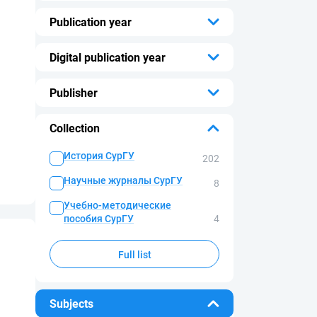
...
Publication year
...
Digital publication year
...
Publisher
...
Collection
История СурГУ
202
Научные журналы СурГУ
8
Учебно-методические
пособия СурГУ
4
Full list
Subjects