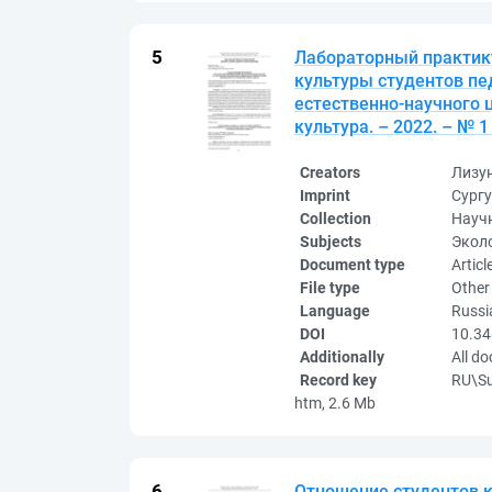
Лабораторный практик
культуры студентов пе
естественно-научного ц
культура. – 2022. – № 1 
Creators
Лизу
Imprint
Сургу
Collection
Науч
Subjects
Эколо
Document type
Articl
File type
Other
Language
Russi
DOI
10.34
Additionally
All d
Record key
RU\S
htm, 2.6 Mb
Отношение студентов к