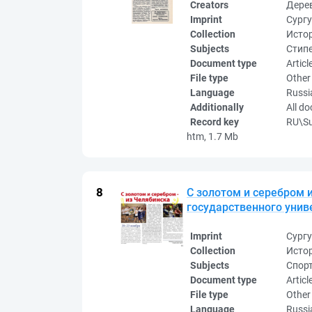
Creators
Дере
Imprint
Сургу
Collection
Исто
Subjects
Стипе
Document type
Articl
File type
Other
Language
Russi
Additionally
All d
Record key
RU\S
htm, 1.7 Mb
С золотом и серебром и
государственного униве
Imprint
Сургу
Collection
Исто
Subjects
Спорт
Document type
Articl
File type
Other
Language
Russi