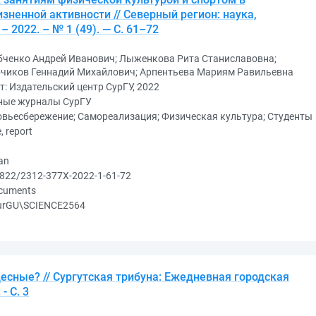
зненной активности // Северный регион: наука,
– 2022. – № 1 (49). — С. 61–72
бченко Андрей Иванович; Лыженкова Рита Станиславовна;
бчиков Геннадий Михайлович; Арпентьева Мариям Равильевна
т: Издательский центр СурГУ, 2022
ные журналы СурГУ
вьесбережение; Самореализация; Физическая культура; Студенты
e, report
an
822/2312-377X-2022-1-61-72
ocuments
urGU\SCIENCE2564
есные? // Сургутская трибуна: Ежедневная городская
- С. 3