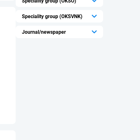
Speciality group (OKSO)
...
Speciality group (OKSVNK)
...
Journal/newspaper
...