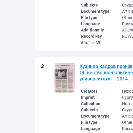
Subjects
Студ
Document type
Articl
File type
Other
Language
Russi
Additionally
All d
Record key
RU\S
htm, 1.8 Mb
Кузница кадров произв
Общественно-политичес
университета. – 2014. –
Creators
Нехор
Imprint
Сургу
Collection
Исто
Subjects
Студ
Document type
Articl
File type
Other
Language
Russi