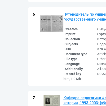
Путеводитель по универ
государственного универ
Creators
Сысу
Imprint
Сургу
Collection
Исто
Subjects
Подра
UDC
378.4
Document type
Articl
File type
Other
Language
Russi
Additionally
All d
Record key
RU\S
htm, 1.0 Mb
Кафедра педагогики //
история, 1993-2003: [с