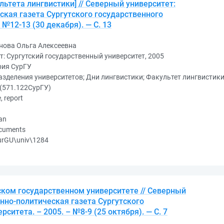
ьтета лингвистики] // Северный университет:
кая газета Сургутского государственного
 №12-13 (30 декабря). — С. 13
нова Ольга Алексеевна
т: Сургутский государственный университет, 2005
рия СурГУ
зделения университетов; Дни лингвистики; Факультет лингвистик
(571.122СурГУ)
e, report
an
ocuments
urGU\univ\1284
ском государственном университете // Северный
нно-политическая газета Сургутского
ситета. – 2005. – №8-9 (25 октября). — С. 7