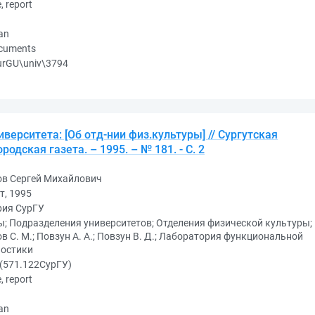
e, report
an
ocuments
urGU\univ\3794
верситета: [Об отд-нии физ.культуры] // Сургутская
одская газета. – 1995. – № 181. - С. 2
ов Сергей Михайлович
т, 1995
рия СурГУ
; Подразделения университетов; Отделения физической культуры;
в С. М.; Повзун А. А.; Повзун В. Д.; Лаборатория функциональной
ностики
(571.122СурГУ)
e, report
an