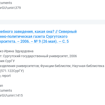
ocuments
urGU\univ\379
ебного заведения, какая она? // Северный
нно-политическая газета Сургутского
ситета. – 2006. – № 9 (26 мая). — С. 5
ко Ирина Эдуардовна
т: Сургутский государственный университет, 2006
рия СурГУ
зделения университетов; Функции библиотек; Научная библиотека
(571.122СурГУ)
e, report
an
ocuments
urGU\univ\1415