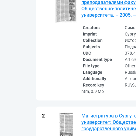
преподавателями факул
Общественно-политичес
университета. – 2005. –
Creators
Симо
Imprint
Сургу
Collection
Исто
Subjects
Подра
UDC
378.4
Document type
Articl
File type
Other
Language
Russi
Additionally
All d
Record key
RU\S
htm, 0.9 Mb
Магистратура в Сургут
университет: Обществе
государственного универ