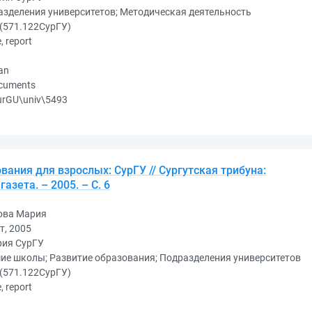
зделения университетов; Методическая деятельность
(571.122СурГУ)
e, report
an
ocuments
urGU\univ\5493
ания для взрослых: СурГУ // Сургутская трибуна:
азета. – 2005. – С. 6
ова Мария
т, 2005
рия СурГУ
ие школы; Развитие образования; Подразделения университетов
(571.122СурГУ)
e, report