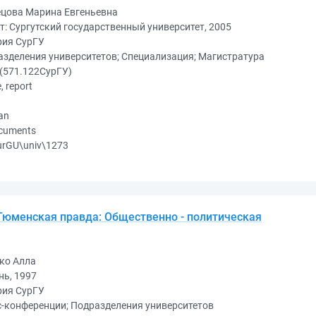
ецова Марина Евгеньевна
т: Сургутский государственный университет, 2005
рия СурГУ
зделения университетов; Специализация; Магистратура
(571.122СурГУ)
e, report
an
ocuments
urGU\univ\1273
/ Тюменская правда: Общественно - политическая
ко Алла
нь, 1997
рия СурГУ
-конференции; Подразделения университетов