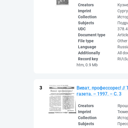
Creators
Кузн
Imprint
Сургу
Collection
Исто
Subjects
Подра
UDC
378.4
Document type
Articl
File type
Other
Language
Russi
Additionally
All d
Record key
RU\S
htm, 0.9 Mb
Виват, профессорес! /
газета. – 1997. – С. 3
Creators
Ярош
Imprint
Тюме
Collection
Исто
Subjects
Пресс