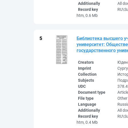
Additionally
All d
Record key
RU\S
htm, 0.6 Mb
Библиотека высшего уч
университет: Обществе
государственного универ
Creators
Юден
Imprint
Сургу
Collection
Исто
Subjects
Подра
UDC
378.4
Document type
Articl
File type
Other
Language
Russi
Additionally
All d
Record key
RU\S
htm, 0.4 Mb