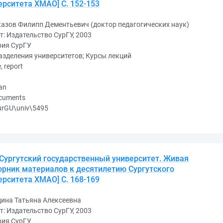
ерситета ХМАО] С. 152-153
азов Филипп Дементьевич (доктор педагогических наук)
т: Издательство СурГУ, 2003
рия СурГУ
зделения университетов; Курсы лекций
e, report
an
ocuments
urGU\univ\5495
 Сургутский государственный университет. Живая
борник материалов к десятилетию Сургутского
ерситета ХМАО] С. 168-169
дина Татьяна Алексеевна
т: Издательство СурГУ, 2003
рия СурГУ