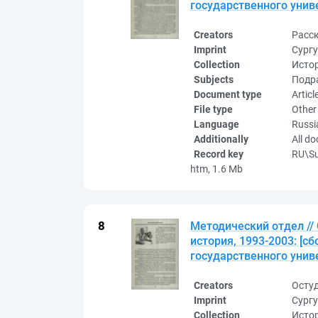
государственного унив
Creators
Расск
Imprint
Сургу
Collection
Исто
Subjects
Подра
Document type
Articl
File type
Other
Language
Russi
Additionally
All d
Record key
RU\S
htm, 1.6 Mb
Методический отдел //
история, 1993-2003: [с
государственного унив
Creators
Осту
Imprint
Сургу
Collection
Исто