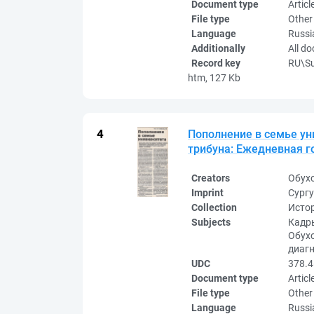
Document type
Articl
File type
Other
Language
Russi
Additionally
All d
Record key
RU\S
htm, 127 Kb
Пополнение в семье уни
трибуна: Ежедневная гор
Creators
Обух
Imprint
Сургу
Collection
Исто
Subjects
Кадры
Обухо
диаг
UDC
378.4
Document type
Articl
File type
Other
Language
Russi