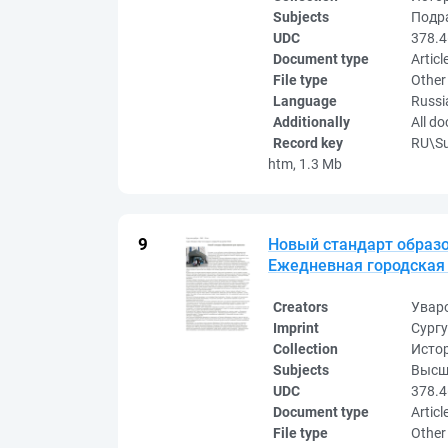
Subjects
Подра
UDC
378.4
Document type
Articl
File type
Other
Language
Russi
Additionally
All d
Record key
RU\S
htm, 1.3 Mb
Новый стандарт образов
Ежедневная городская г
Creators
Увар
Imprint
Сургу
Collection
Исто
Subjects
Высш
UDC
378.4
Document type
Articl
File type
Other