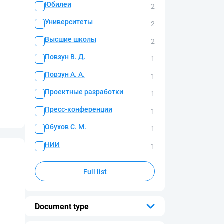
Юбилеи
2
Университеты
2
Высшие школы
2
Повзун В. Д.
1
Повзун А. А.
1
Проектные разработки
1
Пресс-конференции
1
Обухов С. М.
1
НИИ
1
Full list
Document type