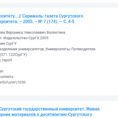
ситету... // Скрижаль: газета Сургутского
ситета. – 2005. – № 7 (174). — С. 4-5
ева Вероника; Николаевич Валентина
т: Издательство СурГУ, 2005
рия СурГУ
зделения университетов; Университеты; Путеводители
(571.122СурГУ)
e, report
an
ocuments
urGU\univ\1030
 Сургутский государственный университет. Живая
борник материалов к десятилетию Сургутского