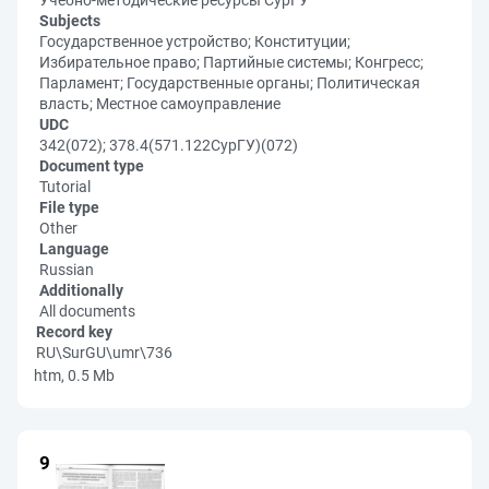
Учебно-методические ресурсы СурГУ
Subjects
Государственное устройство; Конституции;
Избирательное право; Партийные системы; Конгресс;
Парламент; Государственные органы; Политическая
власть; Местное самоуправление
UDC
342(072); 378.4(571.122СурГУ)(072)
Document type
Tutorial
File type
Other
Language
Russian
Additionally
All documents
Record key
RU\SurGU\umr\736
htm, 0.5 Mb