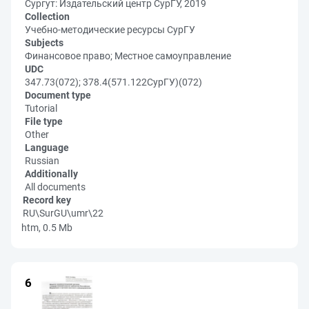
Сургут: Издательский центр СурГУ, 2019
Collection
Учебно-методические ресурсы СурГУ
Subjects
Финансовое право; Местное самоуправление
UDC
347.73(072); 378.4(571.122СурГУ)(072)
Document type
Tutorial
File type
Other
Language
Russian
Additionally
All documents
Record key
RU\SurGU\umr\22
htm, 0.5 Mb