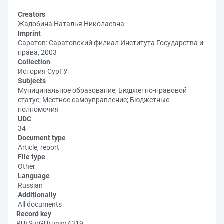
Creators
Жадобина Наталья Николаевна
Imprint
Саратов: Саратовский филиал Института Государства и
права, 2003
Collection
История СурГУ
Subjects
Муниципальное образование; Бюджетно-правовой
статус; Местное самоуправление; Бюджетные
полномочия
UDC
34
Document type
Article, report
File type
Other
Language
Russian
Additionally
All documents
Record key
RU\SurGU\univ\4319