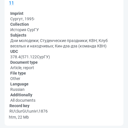
11
Imprint
Сургут, 1995-
Collection
История СурГУ
Subjects
Дни молодежи; Студенческие праздники; КВН; Клуб
веселых и находчивых; Кин-дза-дза (команда КВН)
UDC
378.4(571.122СурГУ)
Document type
Article, report
File type
Other
Language
Russian
Additionally
All documents
Record key
RU\SurGU\univ\1876
htm, 22 Mb