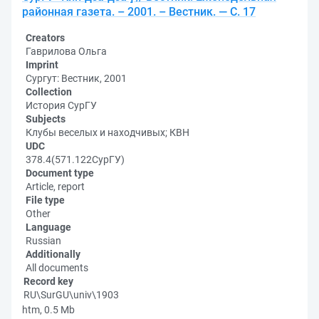
районная газета. – 2001. – Вестник. — С. 17
Creators
Гаврилова Ольга
Imprint
Сургут: Вестник, 2001
Collection
История СурГУ
Subjects
Клубы веселых и находчивых; КВН
UDC
378.4(571.122СурГУ)
Document type
Article, report
File type
Other
Language
Russian
Additionally
All documents
Record key
RU\SurGU\univ\1903
htm, 0.5 Mb