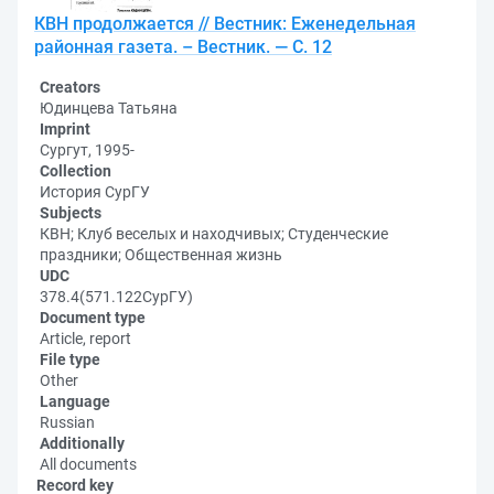
КВН продолжается // Вестник: Еженедельная
районная газета. – Вестник. — С. 12
Creators
Юдинцева Татьяна
Imprint
Сургут, 1995-
Collection
История СурГУ
Subjects
КВН; Клуб веселых и находчивых; Студенческие
праздники; Общественная жизнь
UDC
378.4(571.122СурГУ)
Document type
Article, report
File type
Other
Language
Russian
Additionally
All documents
Record key