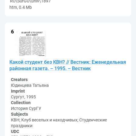
RU\SurGU\univ\1897
htm, 0.4 Mb
Какой студент без КВН? // Вестник: Еженедельная
районная газета. – 1995. – Вестник
Creators
Юдинцева Татьяна
Imprint
Сургут, 1995
Collection
История СурГУ
Subjects
КВН; Клуб веселых и находчивых; Студенческие
праздники
UDC