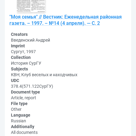
"Моя семья" // Вестник: Еженедельная районная
газета. – 1997. – №14 (4 апреля). — С. 2
Creators
Введенский Андрей
Imprint
Сургут, 1997
Collection
История СурГУ
Subjects
КВН; Клуб веселых и находчивых
UDC
378.4(571.122СурГУ)
Document type
Article, report
File type
Other
Language
Russian
Additionally
All documents