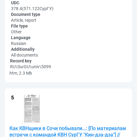
UDC
378.4(571.122СурГУ)
Document type
Article, report
File type
Other
Language
Russian
Additionally
All documents
Record key
RU\SurGU\univ\5099
htm, 2.3 Mb
Как КВНщики в Сочи побывали...: [По материалам
встречи с командой КВН СурГУ "Кин-дза-дза"] //