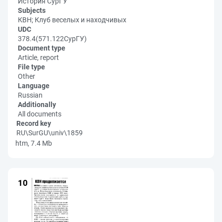
История СурГУ
Subjects
КВН; Клуб веселых и находчивых
UDC
378.4(571.122СурГУ)
Document type
Article, report
File type
Other
Language
Russian
Additionally
All documents
Record key
RU\SurGU\univ\1859
htm, 7.4 Mb