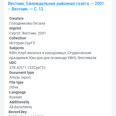
Вестник: Еженедельная районная газета. – 2001.
– Вестник. — С. 12
Creators
Голодникова Оксана
Imprint
Сургут: Вестник, 2001
Collection
История СурГУ
Subjects
КВН; Клуб веселых и находчивых; Студенческие
праздники; Кин-дза-дза (команда КВН); Фестивали
UDC
378.4(571.122СурГУ)
Document type
Article, report
File type
Other
Language
Russian
Additionally
All documents
Record key