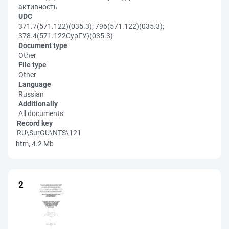
активность
UDC
371.7(571.122)(035.3); 796(571.122)(035.3);
378.4(571.122СурГУ)(035.3)
Document type
Other
File type
Other
Language
Russian
Additionally
All documents
Record key
RU\SurGU\NTS\121
htm, 4.2 Mb