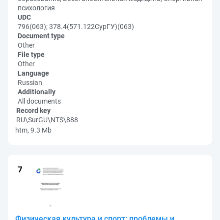
психология
UDC
796(063); 378.4(571.122СурГУ)(063)
Document type
Other
File type
Other
Language
Russian
Additionally
All documents
Record key
RU\SurGU\NTS\888
htm, 9.3 Mb
Физическая культура и спорт: проблемы и