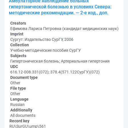
Амбулаторное наблюдение больных
гипертонической болезнью в условиях Севера:
методические рекомендации. — 2-е изд., доп.
Creators
Ефимова Лариса Петровна (кандидат медицинских наук)
Imprint
Сургут: Издательство СурГУ, 2006
Collection
Учебно-методические пособия СурГУ
Subjects
Гипертоническая болезнь; Артериальная гипертония
UDC
616.12-008.331(072); 378.4(571.122СурГУ)(072)
Document type
Other
File type
Other
Language
Russian
Additionally
All documents
Record key
RU\SurGU\ump\561