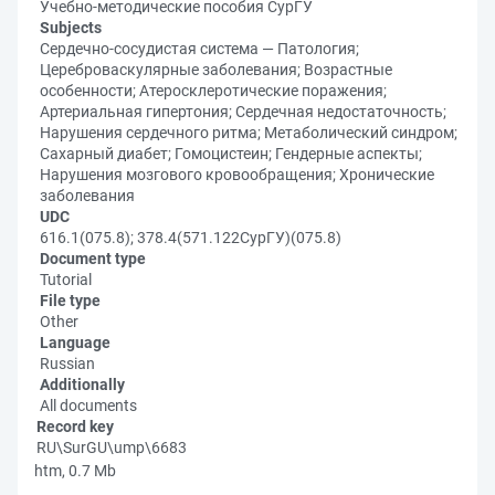
Учебно-методические пособия СурГУ
Subjects
Сердечно-сосудистая система — Патология;
Цереброваскулярные заболевания; Возрастные
особенности; Атеросклеротические поражения;
Артериальная гипертония; Сердечная недостаточность;
Нарушения сердечного ритма; Метаболический синдром;
Сахарный диабет; Гомоцистеин; Гендерные аспекты;
Нарушения мозгового кровообращения; Хронические
заболевания
UDC
616.1(075.8); 378.4(571.122СурГУ)(075.8)
Document type
Tutorial
File type
Other
Language
Russian
Additionally
All documents
Record key
RU\SurGU\ump\6683
htm, 0.7 Mb