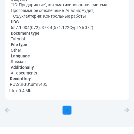
"1С: Предприятие", автоматизированная система —
Программное обеспечение; Анализ; Аудит;
1С:Бухгалтерия; Контрольные работы
UDC
657.1:004(072); 378.4(571.122СурГУ)(072)
Document type
Tutorial
File type
Other
Language
Russian
Additionally
All documents
Record key
RU\SurGU\umr\405
htm, 0.4 Mb
1