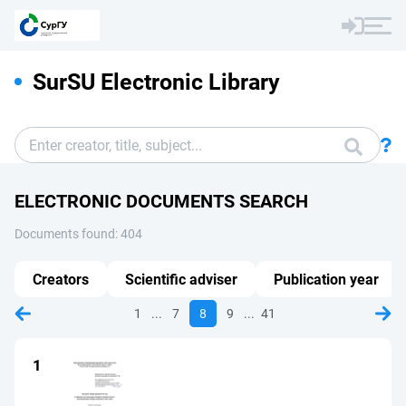
SurSU Electronic Library
ELECTRONIC DOCUMENTS SEARCH
Documents found: 404
Creators
Scientific adviser
Publication year
...
...
1
7
8
9
41