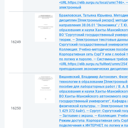
<URL:https://elib.surgu.ru/local/umr/746>.
электронный
Браиловская, Татьяна Юрьевна. Методи
дисциплин [Электронный ресурс]: методи
направления 38.06.01 "Экономика" / Т. 
образования и науки Ханты-Мансийского
ВО "Сургутский государственный универ
теории. — Электронные текстовые данные 
16249
Сургутский государственный университет,
Коллекция: Учебно-методические пособи
Корпоративная сеть СурГУ или с любой 
по логину и паролю. — Системные требова
<URL:https://elib.surgu.ru/fulltext/umm
преподавания экономических дисциплин
Вишневский, Владимир Антонович. Физк
технологии в образовании [Электронный 
пособие для лабораторных работ / В. А.
образования и науки Ханты-Мансийского
ВО Ханты-Мансийского автономного окру
государственный университет", Кафедра
физической культуры. — Электронные те
16250
1 429 372 байт). — Сургут: Сургутский го
— Заглавие с экрана. — Коллекция: Учеб
Режим доступа: Корпоративная сеть Сур
подключения к ИНТЕРНЕТ, по логину и п