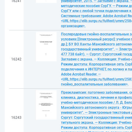
16241
университет, 2015. — Заглавие с экрана.
методические пособия СурГУ. — Режим д
СурГУ или с любой точки подключения к 
Системные требования: Adobe Acrobat Rea
<URL:https://elib.surgu.ru/fulltext/umm/
организации>.
Послеродовые гнойно-воспалительные з
условиях [Электронный ресурс]: учебное п
др.]; БУ ВО Ханты-Мансийского автономн
государственный университет". — Электр
477 738 байт). — Сургут: Сургутский госу
16242
Заглавие с экрана. — Коллекция: Учебно
Режим доступа: Корпоративная сеть Сур
подключения к ИНТЕРНЕТ, по логину и п
Adobe Acrobat Reader. —
<URL:https://elib.surgu.ru/fulltext/umm/
гнойно_воспалительные заболевания>.
Преэклампсия: патогенез заболевания, 
клиника, диагностика, лечение и профил
учебно-методическое пособие / Л. Д. Бело
Мансийского автономного округа - Югры
университет". — Электронные текстовые д
16243
Сургут: Сургутский государственный унив
титульного экрана. — Коллекция: Учебно
Режим доступа: Корпоративная сеть Сур