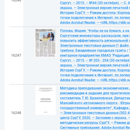
16246
Сургут. – 2015. – №44 (30 октября). — С. 
экрана. — Электронная версия печатной 
История СурГУ. — Режим доступа: Корпор
точки подключения к Интернет, по логин
Adobe Acrobat Reader. — <URL:https://elib.s
Попова, Мария. Чтобы не на бумаге, а на
Сургутские инноваторы рассказали, при 
повысить эффективность региональной э
Электронные текстовые данные (1 файл: 
трибуна: Ежедневная городская газета /
16247
унитарное предприятие ХМАО "Редакция г
Сургут. – 2015. – № 203 - 204 (30 октября)
экрана. — Электронная версия печатной 
История СурГУ. — Режим доступа: Корпор
точки подключения к Интернет, по логин
Adobe Acrobat Reader. — <URL:https://elib.s
Методика преподавания экономических 
рекомендации и задания для практическ
составитель Т. Ю. Браиловская; Департа
Мансийского автономного округа - Югры,
государственный университет", Кафедра
16248
— Электронные текстовые данные (502 45
центр СурГУ, 2020. — Заглавие с экрана. 
методические ресурсы СурГУ. — Режим до
Системные требования: Adobe Acrobat Rea