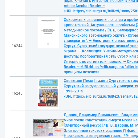
подключения к Интернет, по логину или 
Adobe Acrobat Reader. —
<URL:https://elib.surgu.ru/fulltext/umm/2
Современные принципы лечения и проф
кровотечений. Актуальность проблемы [Э
методическое пособие / [Л. Д. Белоцерков
Мансийского автономного округа - Югры
университет". — Электронные текстовые д
16244
Сургут: Сургутский государственный унив
экрана. — Коллекция: Учебно-методичес
доступа: Корпоративная сеть СурГУ или
Интернет, по логину или паролю. — Сист
Reader. — <URL:https://elib.surgu.ru/full
принципы лечения>.
Скрижаль [Текст]: газета Сургутского го
Сургутский государственный университет.
1993- 2015 —
16245
<URL:https://elib.surgu.ru/fulltext/serial
Дарвин, Владимир Васильевич. Владимир
мире после констатации смерти мозга н
[Электронный ресурс] / В. В. Дарвин, М. 
Электронные текстовые данные (1 файл: 
Независимая ежедневная газета / Учред