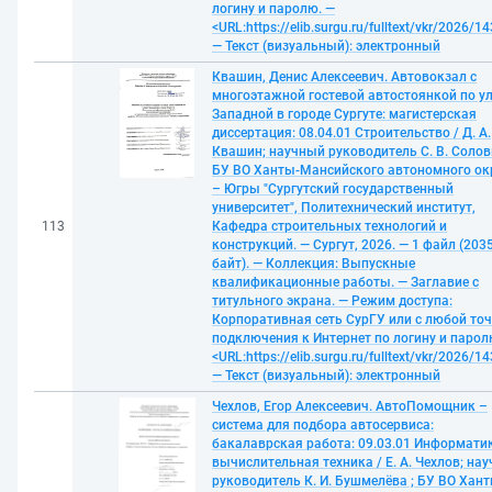
логину и паролю. —
<URL:https://elib.surgu.ru/fulltext/vkr/2026/1
— Текст (визуальный): электронный
Квашин, Денис Алексеевич. Автовокзал с
многоэтажной гостевой автостоянкой по у
Западной в городе Сургуте: магистерская
диссертация: 08.04.01 Строительство / Д. А.
Квашин; научный руководитель С. В. Солов
БУ ВО Ханты-Мансийского автономного ок
– Югры "Сургутский государственный
университет", Политехнический институт,
113
Кафедра строительных технологий и
конструкций. — Сургут, 2026. — 1 файл (203
байт). — Коллекция: Выпускные
квалификационные работы. — Заглавие с
титульного экрана. — Режим доступа:
Корпоративная сеть СурГУ или с любой то
подключения к Интернет по логину и парол
<URL:https://elib.surgu.ru/fulltext/vkr/2026/1
— Текст (визуальный): электронный
Чехлов, Егор Алексеевич. АвтоПомощник –
система для подбора автосервиса:
бакалаврская работа: 09.03.01 Информати
вычислительная техника / Е. А. Чехлов; на
руководитель К. И. Бушмелёва ; БУ ВО Хант