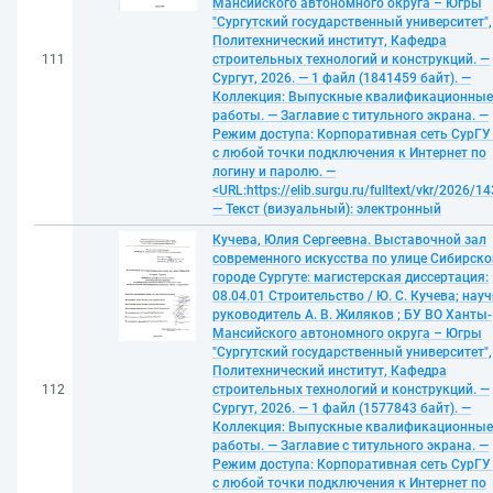
Мансийского автономного округа – Югры
"Сургутский государственный университет",
Политехнический институт, Кафедра
111
строительных технологий и конструкций. —
Сургут, 2026. — 1 файл (1841459 байт). —
Коллекция: Выпускные квалификационные
работы. — Заглавие с титульного экрана. —
Режим доступа: Корпоративная сеть СурГУ
с любой точки подключения к Интернет по
логину и паролю. —
<URL:https://elib.surgu.ru/fulltext/vkr/2026/1
— Текст (визуальный): электронный
Кучева, Юлия Сергеевна. Выставочной зал
современного искусства по улице Сибирско
городе Сургуте: магистерская диссертация:
08.04.01 Строительство / Ю. С. Кучева; нау
руководитель А. В. Жиляков ; БУ ВО Ханты-
Мансийского автономного округа – Югры
"Сургутский государственный университет",
Политехнический институт, Кафедра
112
строительных технологий и конструкций. —
Сургут, 2026. — 1 файл (1577843 байт). —
Коллекция: Выпускные квалификационные
работы. — Заглавие с титульного экрана. —
Режим доступа: Корпоративная сеть СурГУ
с любой точки подключения к Интернет по