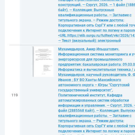
конструкций. — Сургут, 2026. — 1 файл (188
байт). — Коллекция: Выпускные
квалификационные работы. — Заглавие с
титульного экрана. — Режим доступа:
Корпоративная сеть СурГУ или с любой то
подключения к Интернет по логину и парол
<URL:https://elib.surgu.ru/fulltext/vkr/2026/1
— Текст (визуальный): электронный
Мухамедьяров, Амир Ильшатович.
Информационная система мониторинга и у
энергоресурсов для промышленного
предприятия: бакалаврская работа: 09.03.
Информатика и вычислительная техника / А
Мухамедьяров; научный руководитель Ф. Ф
Иванов ; БУ ВО Ханты-Мансийского
автономного округа – Югры "Сургутский
государственный университет",
119
Политехнический институт, Кафедра
автоматизированных систем обработки
информации и управления. — Сургут, 2026. 
файл (2885568 байт). — Коллекция: Выпуск
квалификационные работы. — Заглавие с
титульного экрана. — Режим доступа:
Корпоративная сеть СурГУ или с любой то
подключения к Интернет по логину и парол