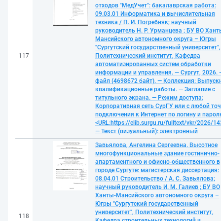
отходов "МедУчет": бакалаврская работа:
09.03.01 Информатика и вычислительная
техника / П. И. Погребняк; научный
руководитель Н. Р. Урманцева ; БУ ВО Хант
Мансийского автономного округа – Югры
"Сургутский государственный университет",
117
Политехнический институт, Кафедра
автоматизированных систем обработки
информации и управления. — Сургут, 2026. 
файл (4698672 байт). — Коллекция: Выпуск
квалификационные работы. — Заглавие с
титульного экрана. — Режим доступа:
Корпоративная сеть СурГУ или с любой то
подключения к Интернет по логину и парол
<URL:https://elib.surgu.ru/fulltext/vkr/2026/1
— Текст (визуальный): электронный
Завьялова, Ангелина Сергеевна. Высотное
многофункциональные здание гостинично-
апартаментного и офисно-общественного в
городе Сургуте: магистерская диссертация:
08.04.01 Строительство / А. С. Завьялова;
научный руководитель И. М. Галиев ; БУ ВО
Ханты-Мансийского автономного округа –
Югры "Сургутский государственный
университет", Политехнический институт,
118
Кафедра строительных технологий и