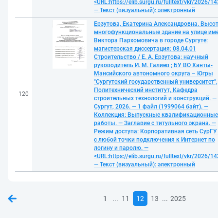
<URL:https://elib.surgu.ru/fulltext/vkr/2026/1
— Текст (визуальный): электронный
Ерзутова, Екатерина Александровна. Высо
многофункциональные здание на улице им
Виктора Пархомовича в городе Сургуте:
магистерская диссертация: 08.04.01
Строительство / Е. А. Ерзутова; научный
руководитель И. М. Галиев ; БУ ВО Ханты-
Мансийского автономного округа – Югры
"Сургутский государственный университет",
Политехнический институт, Кафедра
120
строительных технологий и конструкций. —
Сургут, 2026. — 1 файл (1999064 байт). —
Коллекция: Выпускные квалификационные
работы. — Заглавие с титульного экрана. —
Режим доступа: Корпоративная сеть СурГУ
с любой точки подключения к Интернет по
логину и паролю. —
<URL:https://elib.surgu.ru/fulltext/vkr/2026/1
— Текст (визуальный): электронный
...
...
1
11
12
13
2025