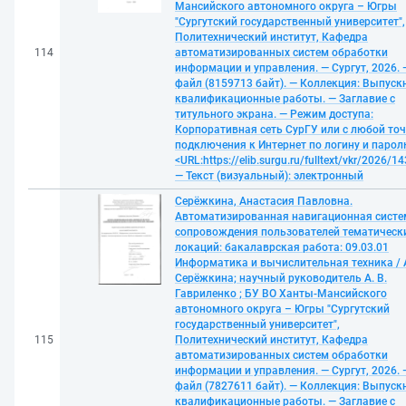
Мансийского автономного округа – Югры
"Сургутский государственный университет",
Политехнический институт, Кафедра
114
автоматизированных систем обработки
информации и управления. — Сургут, 2026. 
файл (8159713 байт). — Коллекция: Выпуск
квалификационные работы. — Заглавие с
титульного экрана. — Режим доступа:
Корпоративная сеть СурГУ или с любой то
подключения к Интернет по логину и парол
<URL:https://elib.surgu.ru/fulltext/vkr/2026/1
— Текст (визуальный): электронный
Серёжкина, Анастасия Павловна.
Автоматизированная навигационная систе
сопровождения пользователей тематическ
локаций: бакалаврская работа: 09.03.01
Информатика и вычислительная техника / А
Серёжкина; научный руководитель А. В.
Гавриленко ; БУ ВО Ханты-Мансийского
автономного округа – Югры "Сургутский
государственный университет",
115
Политехнический институт, Кафедра
автоматизированных систем обработки
информации и управления. — Сургут, 2026. 
файл (7827611 байт). — Коллекция: Выпуск
квалификационные работы. — Заглавие с