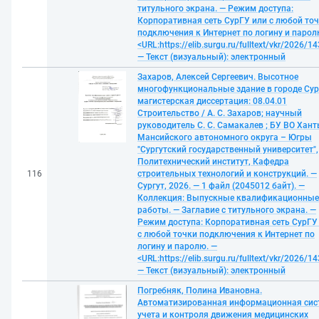
титульного экрана. — Режим доступа:
Корпоративная сеть СурГУ или с любой то
подключения к Интернет по логину и парол
<URL:https://elib.surgu.ru/fulltext/vkr/2026/1
— Текст (визуальный): электронный
Захаров, Алексей Сергеевич. Высотное
многофункциональные здание в городе Сур
магистерская диссертация: 08.04.01
Строительство / А. С. Захаров; научный
руководитель С. С. Самакалев ; БУ ВО Хант
Мансийского автономного округа – Югры
"Сургутский государственный университет",
Политехнический институт, Кафедра
116
строительных технологий и конструкций. —
Сургут, 2026. — 1 файл (2045012 байт). —
Коллекция: Выпускные квалификационные
работы. — Заглавие с титульного экрана. —
Режим доступа: Корпоративная сеть СурГУ
с любой точки подключения к Интернет по
логину и паролю. —
<URL:https://elib.surgu.ru/fulltext/vkr/2026/1
— Текст (визуальный): электронный
Погребняк, Полина Ивановна.
Автоматизированная информационная сис
учета и контроля движения медицинских