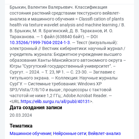
Брыкин, Валентин Валерьевич. Классификация
состояния растений средствами текстурного вейвлет-
анализа и машинного обучения = Classifi cation of plants
health via texture wavelet analysis and machine learning / В.
В. Брыкин, М. Я. Брагинский, Д. В. Тараканов, И. О.
Тараканова. — 1 файл (638840 байт). — DOI
10.35266/1999-7604-2024-1-3
. — Текст (визуальный):
электронный // Вестник кибернетики: научный журнал /
учредитель журнала: Бюджетное учреждение высшего
образования Ханты-Мансийского автономного округа –
Югры "Сургутский государственный университет". –
Сургут. – 2024. – Т. 23, № 1. — С. 23-30. — Заглавие с
титульного экрана. — Коллекция: Научные журналы
СурГУ. — Системные требования: Windows XP
SP3/Vista/7/8/10 и выше ; процессоры с тактовой
частотой не ниже 1,2 ГГц ; Adobe Acrobat Reader. —
<URL:
https://elib.surgu.ru/all/publ/40131
>.
Дата создания записи
20.03.2024
Тематика
Машинное обучение
;
Нейронные сети
;
Вейвлет-анализ