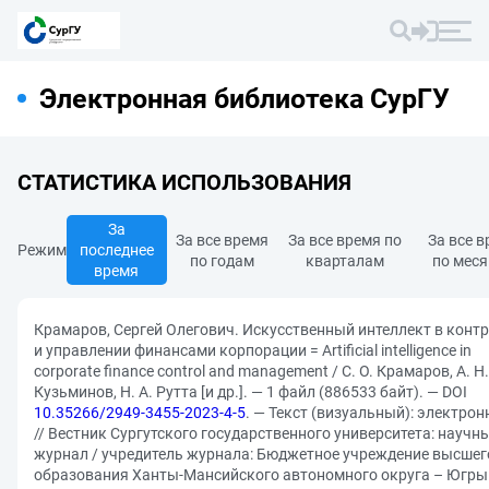
Электронная библиотека СурГУ
СТАТИСТИКА ИСПОЛЬЗОВАНИЯ
За
За все время
За все время по
За все 
Режим
последнее
по годам
кварталам
по мес
время
Крамаров, Сергей Олегович. Искусственный интеллект в конт
и управлении финансами корпорации = Artificial intelligence in
corporate finance control and management / С. О. Крамаров, А. Н.
Кузьминов, Н. А. Рутта [и др.]. — 1 файл (886533 байт). — DOI
10.35266/2949-3455-2023-4-5
. — Текст (визуальный): электро
// Вестник Сургутского государственного университета: научн
журнал / учредитель журнала: Бюджетное учреждение высшег
образования Ханты-Мансийского автономного округа – Югры