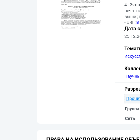
4 : Эко
печатн
выше ; 
<URL:
ht
Дата 
25.12.
Темат
Искусс
Колле
Научны
Разре
Прочи
Группа
Сеть
ПРАВА НА ИСПОЛЬЗОВАНИЕ ОБЪЕ