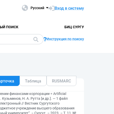
Вход в систему
Русский
ЫЙ ПОИСК
БИЦ СУРГУ
Инструкция по поиску
арточка
Таблица
RUSMARC
ении финансами корпорации = Artificial
Н. Кузьминов, Н. А. Рутта [и др.]. — 1 файл
 электронный // Вестник Сургутского
 Бюджетное учреждение высшего образования
 университет". – Сургут. – 2023. – Т. 11, №