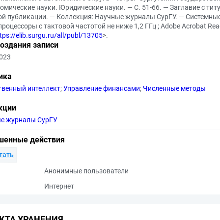
номические науки. Юридические науки. — С. 51-66. — Заглавие с ти
ой публикации. — Коллекция: Научные журналы СурГУ. — Системные 
процессоры с тактовой частотой не ниже 1,2 ГГц ; Adobe Acrobat Rea
tps://elib.surgu.ru/all/publ/13705
>.
создания записи
2023
ика
твенный интеллект
;
Управление финансами
;
Численные методы
кции
е журналы СурГУ
шенные действия
тать
Анонимные пользователи
Интернет
КТА ХРАНЕНИЯ