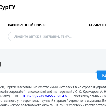
СурГУ
РАСШИРЕННЫЙ ПОИСК
АТРИБУТН
Я
К
в, Сергей Олегович. Искусственный интеллект в контроле и управл
gence in corporate finance control and management / С. О. Крамаров, А. 
 байт). — DOI
10.35266/2949-3455-2023-4-5
. — Текст (визуальный):
рственного университета: научный журнал / учредитель журнала:
ансийского автономного округа – Югры "Сургутский государственный