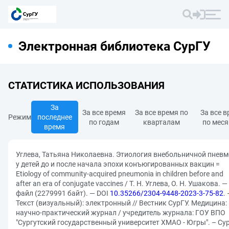
Электронная библиотека СурГУ
СТАТИСТИКА ИСПОЛЬЗОВАНИЯ
За
За все время
За все время по
За все 
Режим
последнее
по годам
кварталам
по мес
время
Углева, Татьяна Николаевна. Этиология внебольничной пнев
у детей до и после начала эпохи конъюгированных вакцин =
Etiology of community-acquired pneumonia in children before and
after an era of conjugate vaccines / Т. Н. Углева, О. Н. Ушакова. —
файл (2279991 байт). — DOI
10.35266/2304-9448-2023-3-75-82
.
Текст (визуальный): электронный // Вестник СурГУ. Медицина:
научно-практический журнал / учредитель журнала: ГОУ ВПО
"Сургутский государственный университет ХМАО - Югры". – Сур