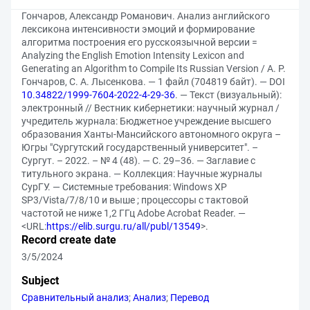
Гончаров, Александр Романович. Анализ английского
лексикона интенсивности эмоций и формирование
алгоритма построения его русскоязычной версии =
Analyzing the English Emotion Intensity Lexicon and
Generating an Algorithm to Compile Its Russian Version / А. Р.
Гончаров, С. А. Лысенкова. — 1 файл (704819 байт). — DOI
10.34822/1999-7604-2022-4-29-36
. — Текст (визуальный):
электронный // Вестник кибернетики: научный журнал /
учредитель журнала: Бюджетное учреждение высшего
образования Ханты-Мансийского автономного округа –
Югры "Сургутский государственный университет". –
Сургут. – 2022. – № 4 (48). — С. 29–36. — Заглавие с
титульного экрана. — Коллекция: Научные журналы
СурГУ. — Системные требования: Windows XP
SP3/Vista/7/8/10 и выше ; процессоры с тактовой
частотой не ниже 1,2 ГГц Adobe Acrobat Reader. —
<URL:
https://elib.surgu.ru/all/publ/13549
>.
Record create date
3/5/2024
Subject
Сравнительный анализ
;
Анализ
;
Перевод