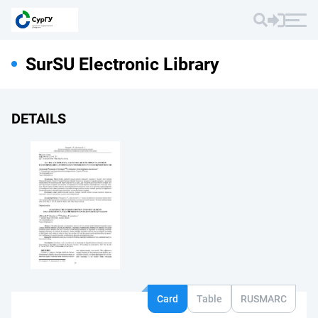
SurSU Electronic Library
DETAILS
Card
Table
RUSMARC