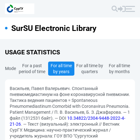
SurSU Electronic Library
USAGE STATISTICS
For a past
For all time
For all time by
For all time
Mode
period of time
by years
quarters
by months
Васильев, Павел Валерьевич. Спонтанный
пневмомедиастинум на фоне коронавирусной пневмонии.
Тактика ведения пациентов = Spontaneous
Pneumomediastinum Comorbid with Coronavirus Pneumonia.
Patient Management / П. В. Васильев, Б. З. Джафарова. — 1
файл (1312531 байт). — DOI
10.34822/2304-9448-2022-4-
21-26
. — Текст (визуальный): электронный // Вестник
СурГУ. Медицина: научно-практический журнал /
учредитель журнала: ГОУ ВПО "Сургутский