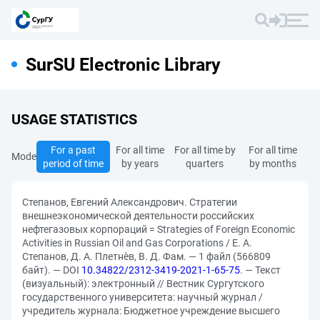
SurSU Electronic Library
USAGE STATISTICS
For a past
For all time
For all time by
For all time
Mode
period of time
by years
quarters
by months
Степанов, Евгений Александрович. Стратегии
внешнеэкономической деятельности российских
нефтегазовых корпораций = Strategies of Foreign Economic
Activities in Russian Oil and Gas Corporations / Е. А.
Степанов, Д. А. Плетнѐв, В. Д. Фам. — 1 файл (566809
байт). — DOI
10.34822/2312-3419-2021-1-65-75
. — Текст
(визуальный): электронный // Вестник Сургутского
государственного университета: научный журнал /
учредитель журнала: Бюджетное учреждение высшего