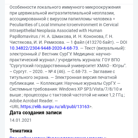
Особенности локального иммунного микроокружения
при цервикальной интраэпителиальной неоплазии,
ассоциированной с вирусом папилломы человека =
Peculiarities of Local Immune Icroenvironment in Cervical
Intraepithelial Neoplasia Associated with Human
Papillomavirus / Н. А. Шмакова, И. Н. Кононова, Г. Н.
Чистякова, И. И. Ремизова. — 1 файл (413270 байт). — DOI
10.34822/2304-9448-2020-4-68-73
. — Текст (визуальный):
электронный // Вестник СурГУ. Медицина: научно-
практический журнал / учредитель журнала: ГОУ ВПО
"Сургутский государственный университет ХМАО - Югры".
– Сургут. – 2020. – № 4 (46). — С.68-73. — Заглавие с
титульного экрана. — Электронная версия печатной
публикации. — Коллекция: Научные журналы СурГУ. —
Системные требования: Windows XP SP3/Vista/7/8/10 и
выше ; процессоры с тактовой частотой не ниже 1,2 ГГц ;
Adobe Acrobat Reader. —
<URL:
https://elib.surgu.ru/all/publ/13163
>.
Дата создания записи
14.01.2021
Тематика