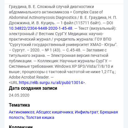
Граудина, В. Е. Сложный случай диагностики
абдоминального актиномикоза = Complex Case of
Abdominal Actinomycosis Diagnostics / В. Е. Граудина, Н. П.
Дрожжина, И. В. Куцирь. — 1 файл (115711 байт). — DOI
10.34822/2304-9448-2020-1-45-48
. — Текст (визуальный):
электронный // Вестник СурГУ. Медицина: научно-
практический журнал / учредитель журнала: ГОУ ВПО
"Сургутский государственный университет ХМАО - Югры".
– Сургут. – 2020. – № 1 (43). — С.45-48. — Заглавие с
титульного экрана. — Электронная версия печатной
публикации. — Коллекция: Научные журналы СурГУ. —
Системные требования: Windows XP SP3/Vista/7/8/10 и
выше ; процессоры с тактовой частотой не ниже 1,2 ГГц ;
Adobe Acrobat Reader. —
<URL:
https://elib.surgu.ru/all/publ/13014
>.
Дата создания записи
24.05.2020
Тематика
Актиномикоз
;
Абсцесс кишечника
;
Инфильтрат
;
Брюшная
полость
;
Толстая кишка
Коллекции